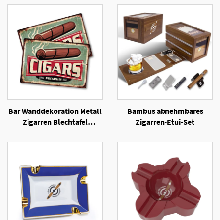
Bar Wanddekoration Metall
Bambus abnehmbares
Zigarren Blechtafel
Zigarren-Etui-Set
Wandplakette Zigaretten
Werbeplakate