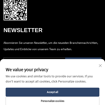
NEWSLETTER
Abonnieren Sie unseren Newsletter, um die neuesten Branchennachrichten,
Updates und Einblicke von unserem Team zu erhalten.
Senden
We value your privacy
We use cookies and similar tools to provide our services. If you
don't want to accept all cookies, click Personalize cookies.
Accept all
Copyright © 2025 Ningbo Innova Industry Co., Ltd.Alle Rechte vorbehalten -
Datenschutzrichtlinie
Personalize cookies