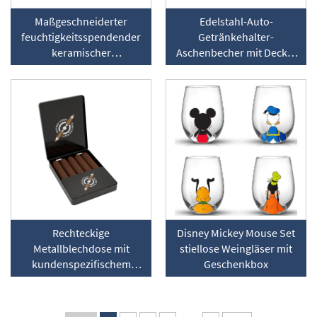
Maßgeschneiderter
Edelstahl-Auto-
feuchtigkeitsspendender
Getränkehalter-
keramischer
Aschenbecher mit Deckel
Zigarrenbehälter mit
und integriertem
Lagerräumung
Zigarrenhalter
Rechteckige
Disney Mickey Mouse Set
Metallblechdose mit
stiellose Weingläser mit
kundenspezifischem
Geschenkbox
Aufdruck für die
Verpackung und
Aufbewahrung von Tabak-