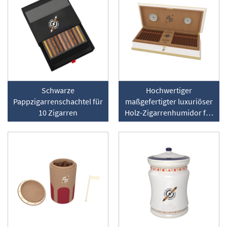
Schwarze
Hochwertiger
Pappzigarrenschachtel für
maßgefertigter luxuriöser
10 Zigarren
Holz-Zigarrenhumidor für
den Schreibtisch