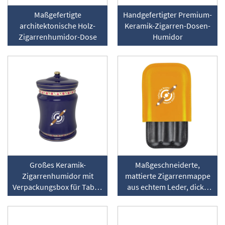
Maßgefertigte
Handgefertigter Premium-
architektonische Holz-
Keramik-Zigarren-Dosen-
Zigarrenhumidor-Dose
Humidor
Großes Keramik-
Maßgeschneiderte,
Zigarrenhumidor mit
mattierte Zigarrenmappe
Verpackungsbox für Tabak
aus echtem Leder, dicke
und Zigarren
Fingerhülle, Reise-
Humidor-Box