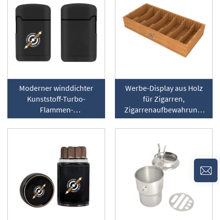
Moderner winddichter
Werbe-Display aus Holz
Kunststoff-Turbo-
für Zigarren,
Flammen-
Zigarrenaufbewahrung,
Taschenanzünder für
Humidor
Zigarren