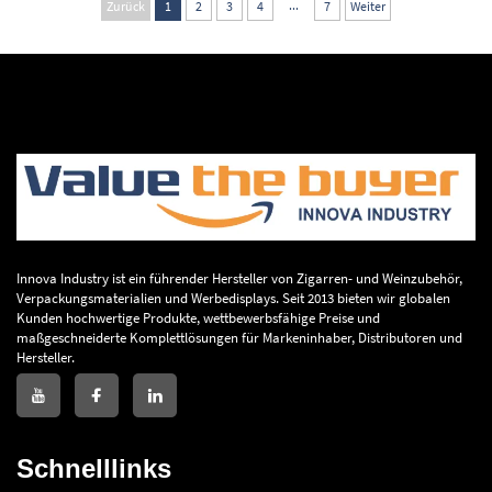
...
Zurück
1
2
3
4
7
Weiter
und Zigarren
Innova Industry ist ein führender Hersteller von Zigarren- und Weinzubehör,
Verpackungsmaterialien und Werbedisplays. Seit 2013 bieten wir globalen
Kunden hochwertige Produkte, wettbewerbsfähige Preise und
maßgeschneiderte Komplettlösungen für Markeninhaber, Distributoren und
Hersteller.
Schnelllinks