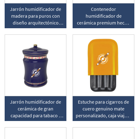
Jarrón humidificador de
Contenedor
madera para puros con
humidificador de
diseño arquitectónico
cerámica premium hecho
personalizado
a mano para puros
Jarrón humidificador de
Estuche para cigarros de
cerámica de gran
cuero genuino mate
capacidad para tabaco y
personalizado, caja viajera
cigarros con caja de
gruesa tipo tubo para
embalaje
dedo humidificadora