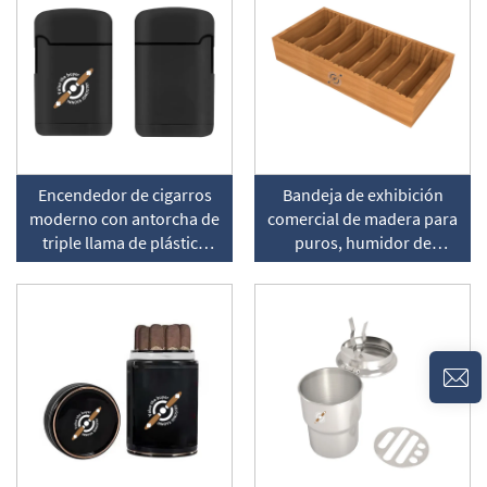
Encendedor de cigarros
Bandeja de exhibición
moderno con antorcha de
comercial de madera para
triple llama de plástico
puros, humidor de
resistente al viento
almacenamiento de puros