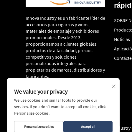
rápi
Innova Industry es un fabricante líder de
SOBRE 
accesorios para cigarros y vinos,
Product
materiales de embalaje y exhibidores
promocionales. Desde 2013,
Noticias
proporcionamos a clientes globales
Aplicaci
productos de alta calidad, precios
competitivos y soluciones
Contáct
personalizadas integrales para
propietarios de marcas, distribuidores y
fabricantes.
We value your privacy
We use cookies and similar tools to provide our
services. If you don't want to accept all cookies, click
Personalize cookies.
Personalize cookies
Accept all
Derechos de autor © 2026 Ningbo Innova Industry 