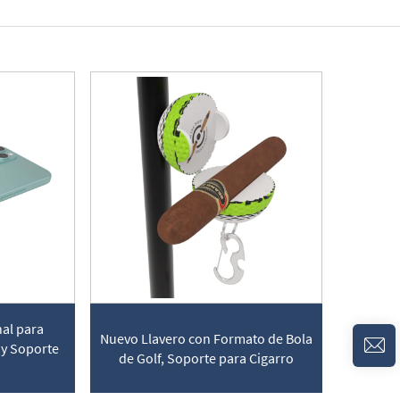
nal para
Nuevo Llavero con Formato de Bola
l y Soporte
de Golf, Soporte para Cigarro