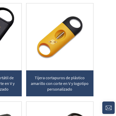
tátil de
Tijera cortapuros de plástico
te en V y
amarillo con corte en V y logotipo
izado
personalizado