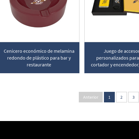
Cenicero económico de melamina
Juego de acceso
redondo de plástico para bar y
personalizados para
restaurante
cortador y encendedor,
regalo de 2 pie
Anterior
1
2
3