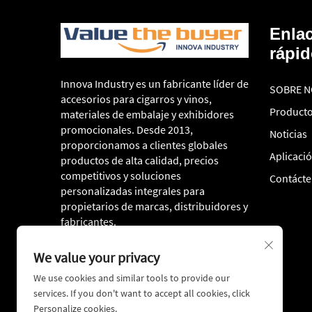
Enla
rápi
Innova Industry es un fabricante líder de
SOBRE 
accesorios para cigarros y vinos,
Product
materiales de embalaje y exhibidores
promocionales. Desde 2013,
Noticias
proporcionamos a clientes globales
Aplicaci
productos de alta calidad, precios
competitivos y soluciones
Contáct
personalizadas integrales para
propietarios de marcas, distribuidores y
fabricantes.
We value your privacy
We use cookies and similar tools to provide our
services. If you don't want to accept all cookies, click
Personalize cookies.