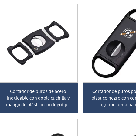
Cortador de puros de acero
Cortador de puros por
inoxidable con doble cuchilla y
plástico negro con cor
mango de plástico con logotipo
logotipo personal
personalizado