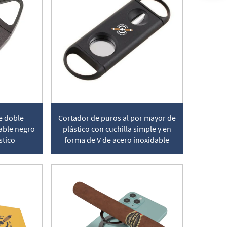
e doble
Cortador de puros al por mayor de
dable negro
plástico con cuchilla simple y en
stico
forma de V de acero inoxidable