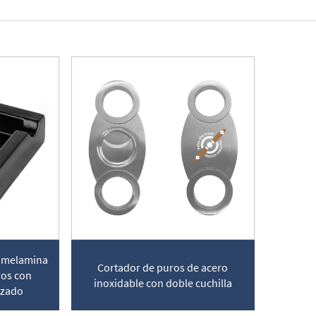
 melamina
Cortador de puros de acero
ros con
inoxidable con doble cuchilla
izado