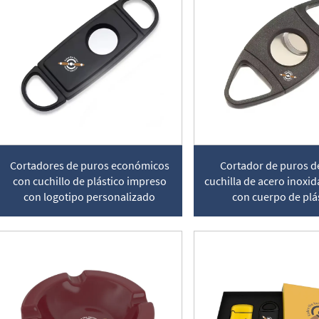
Cortadores de puros económicos
Cortador de puros d
con cuchillo de plástico impreso
cuchilla de acero inoxi
con logotipo personalizado
con cuerpo de plá