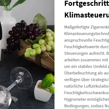
Fortgeschrit
Klimasteuer
Maßgefertigte Zigarrenk
Klimasteuerungstechnolo
anspruchsvolle Feuchtig
Feuchtigkeitswerte durc
Steuerungen aufrecht. B
arbeiten zusammen mit 
um ein stabiles Umfeld z
Überbefeuchtung als auc
verfügen über strategisc
natürliche Luftzirkulati
Feuchtigkeitsschwankung
Hygrometer ermöglichen
Bedingungen, sodass Nu