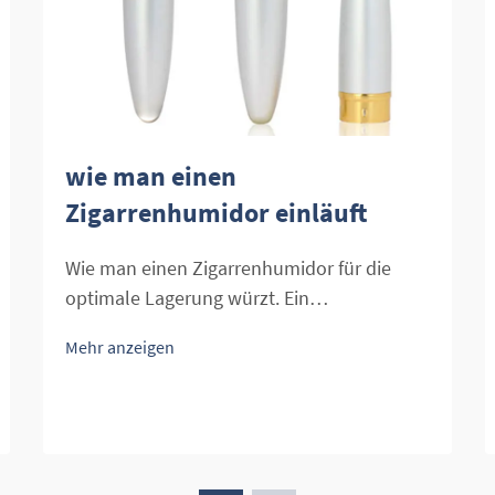
wie man einen
Zigarrenhumidor einläuft
Wie man einen Zigarrenhumidor für die
optimale Lagerung würzt. Ein
Zigarrenhumidor ist unverzichtbar, um das
Mehr anzeigen
perfekte Umfeld für Ihre Zigarren zu
schaffen. Das richtige Würzen eines
Zigarrenhumidors ist ein entscheidender
Schritt, um sicherzustellen, dass Ihre
Zigarren frisch bleiben und gut erhalten...