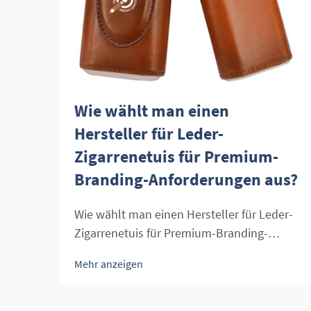
Wie wählt man einen
Hersteller für Leder-
Zigarrenetuis für Premium-
Branding-Anforderungen aus?
Wie wählt man einen Hersteller für Leder-
Zigarrenetuis für Premium-Branding-
Anforderungen aus? Bei
Mehr anzeigen
Zigarrenaccessoires ist ein Leder-
Zigarrenetui ein Symbol für Eleganz, Stil
und Qualität. Für Einzelhändler können