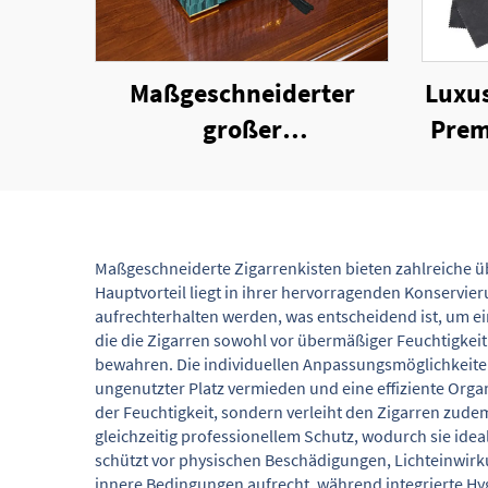
Maßgeschneiderter
Luxu
großer
Prem
Holzfeuchteschrank aus
Vier
spanischem Zedernholz
mit elegantem Lackfinish
Maßgeschneiderte Zigarrenkisten bieten zahlreiche üb
Hauptvorteil liegt in ihrer hervorragenden Konservi
aufrechterhalten werden, was entscheidend ist, um ei
die die Zigarren sowohl vor übermäßiger Feuchtigkeit 
bewahren. Die individuellen Anpassungsmöglichkeiten
ungenutzter Platz vermieden und eine effiziente Orga
der Feuchtigkeit, sondern verleiht den Zigarren zude
gleichzeitig professionellem Schutz, wodurch sie ideal
schützt vor physischen Beschädigungen, Lichteinwirk
innere Bedingungen aufrecht, während integrierte Hy