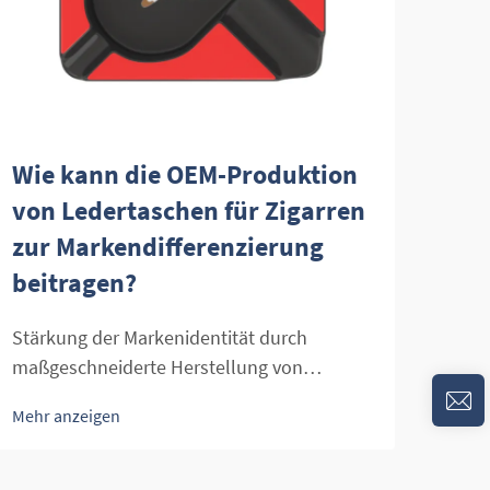
Wie kann die OEM-Produktion
Wel
von Ledertaschen für Zigarren
mac
zur Markendifferenzierung
Gro
beitragen?
Irre
scha
Stärkung der Markenidentität durch
förd
maßgeschneiderte Herstellung von
Mehr
Ziga
Ledertaschen für Zigarren. Der Luxus-
Mehr anzeigen
fein
Zigarrenmarkt entwickelt sich weiter, wobei
Funk
anspruchsvolle Verbraucher nicht nur
heut
hochwertige Tabakprodukte, sondern auch