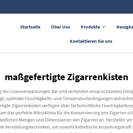
Startseite
Über Uns
Produkte
Neuigke
Kontaktieren Sie uns
maßgefertigte Zigarrenkisten
g der Luxusverpackungen dar und verbinden anspruchsvolles Design 
legt, optimale Feuchtigkeits- und Temperaturbedingungen aufrechtzu
gte Zigarrenkisten verfügen über fortschrittliche Feuchtigkeits
am das perfekte Mikroklima für die Konservierung von Zigarren sc
iedlichen Mengen und Dimensionen von Zigarren an. Hersteller ve
ierte Veredelungstechniken, um sowohl ästhetische Anziehungskraft a