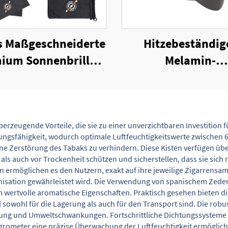
s Maßgeschneiderte
Hitzebeständig
ium Sonnenbrillen
Melamin-
eckige Sonnenbrille
Zigarrenaschenbe
für Herren
erzeugende Vorteile, die sie zu einer unverzichtbaren Investitio
erungsfähigkeit, wodurch optimale Luftfeuchtigkeitswerte zwischen
ne Zerstörung des Tabaks zu verhindern. Diese Kisten verfügen über
als auch vor Trockenheit schützen und sicherstellen, dass sie sich
 ermöglichen es den Nutzern, exakt auf ihre jeweilige Zigarrensa
nisation gewährleistet wird. Die Verwendung von spanischem Zedern
m wertvolle aromatische Eigenschaften. Praktisch gesehen bieten di
 sowohl für die Lagerung als auch für den Transport sind. Die robus
ung und Umweltschwankungen. Fortschrittliche Dichtungssysteme v
grometer eine präzise Überwachung der Luftfeuchtigkeit ermöglich