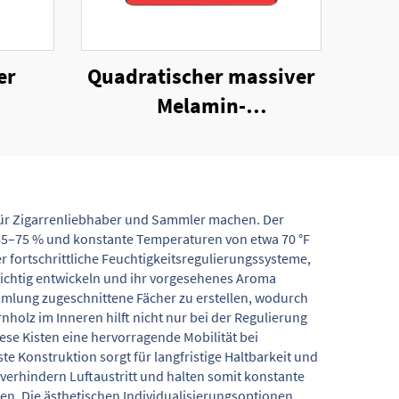
er
Quadratischer massiver
Melamin-
cher
Zigarrenaschenbecher
n für Zigarrenliebhaber und Sammler machen. Der
 65–75 % und konstante Temperaturen von etwa 70 °F
 fortschrittliche Feuchtigkeitsregulierungssysteme,
 richtig entwickeln und ihr vorgesehenes Aroma
mmlung zugeschnittene Fächer zu erstellen, wodurch
holz im Inneren hilft nicht nur bei der Regulierung
ese Kisten eine hervorragende Mobilität bei
te Konstruktion sorgt für langfristige Haltbarkeit und
erhindern Luftaustritt und halten somit konstante
en. Die ästhetischen Individualisierungsoptionen