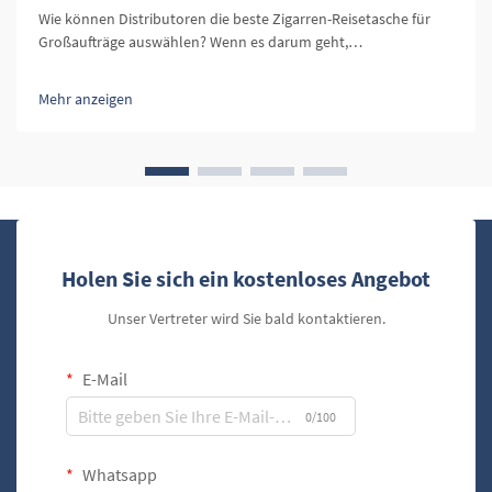
Wie können Distributoren die beste Zigarren-Reisetasche für
Großaufträge auswählen? Wenn es darum geht,
Zigarrenaccessoires zu vertreiben, ist eine der wichtigsten
Produkte im Sortiment eines Einzelhändlers die Zigarren-
Mehr anzeigen
Reisetasche. Zigarren-Reisetassen dienen nicht nur einem
funktionalen Zweck...
Holen Sie sich ein kostenloses Angebot
Unser Vertreter wird Sie bald kontaktieren.
E-Mail
0/100
Whatsapp