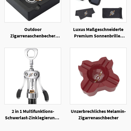
Outdoor
Luxus Maßgeschneiderte
Zigarrenaschenbecher
Premium Sonnenbrillen
Unzerbrechliche
Viereckige Sonnenbrille für
Silikonaschenbecher mit 4
Herren
Ablagefächer für Zigarren
2 in 1 Multifunktions-
Unzerbrechliches Melamin-
Schwerlast-Zinklegierungs-
Zigarrenaschbecher
Flügelkorkenzieher