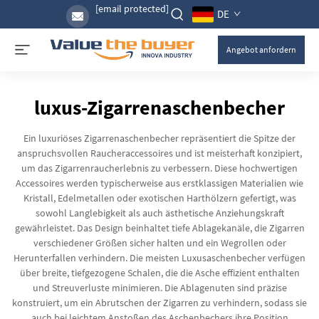
[email protected]
DE
Angebot anfordern
luxus-Zigarrenaschenbecher
Ein luxuriöses Zigarrenaschenbecher repräsentiert die Spitze der
anspruchsvollen Raucheraccessoires und ist meisterhaft konzipiert,
um das Zigarrenraucherlebnis zu verbessern. Diese hochwertigen
Accessoires werden typischerweise aus erstklassigen Materialien wie
Kristall, Edelmetallen oder exotischen Harthölzern gefertigt, was
sowohl Langlebigkeit als auch ästhetische Anziehungskraft
gewährleistet. Das Design beinhaltet tiefe Ablagekanäle, die Zigarren
verschiedener Größen sicher halten und ein Wegrollen oder
Herunterfallen verhindern. Die meisten Luxusaschenbecher verfügen
über breite, tiefgezogene Schalen, die die Asche effizient enthalten
und Streuverluste minimieren. Die Ablagenuten sind präzise
konstruiert, um ein Abrutschen der Zigarren zu verhindern, sodass sie
auch bei leichtem Anstoßen des Aschenbechers ihre Position