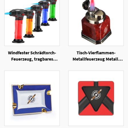
Windfester Schrädtorch-
Tisch-Vierflammen-
Feuerzeug, tragbares
Metallfeuerzeug Metall-
nachfüllbares Gas-
Zigarrentorch Winddichter
Feuerzeug für Zigarren
Jetflammen-
Zigarrenanzünder