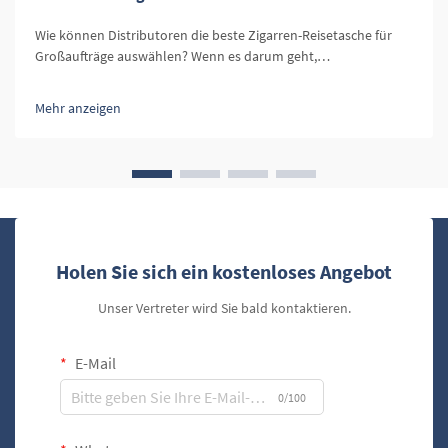
Wie können Distributoren die beste Zigarren-Reisetasche für
Großaufträge auswählen? Wenn es darum geht,
Zigarrenaccessoires zu vertreiben, ist eine der wichtigsten
Produkte im Sortiment eines Einzelhändlers die Zigarren-
Mehr anzeigen
Reisetasche. Zigarren-Reisetassen dienen nicht nur einem
funktionalen Zweck...
Holen Sie sich ein kostenloses Angebot
Unser Vertreter wird Sie bald kontaktieren.
E-Mail
0/100