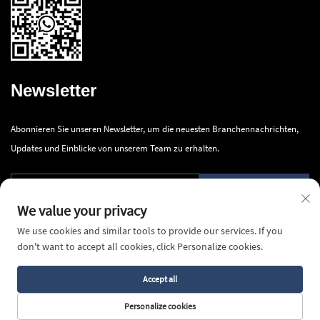
Newsletter
Abonnieren Sie unseren Newsletter, um die neuesten Branchennachrichten,
Updates und Einblicke von unserem Team zu erhalten.
Absenden
We value your privacy
We use cookies and similar tools to provide our services. If you
don't want to accept all cookies, click Personalize cookies.
Accept all
Copyright © 2026 Ningbo Innova Industry Co., Ltd. Alle Rechte vorbehalten -
Datenschutzrichtlinie
Personalize cookies