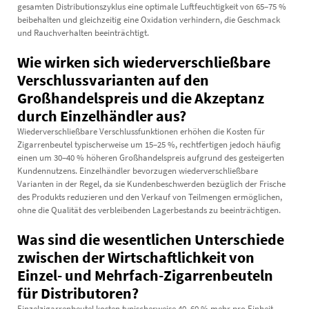
gesamten Distributionszyklus eine optimale Luftfeuchtigkeit von 65–75 %
beibehalten und gleichzeitig eine Oxidation verhindern, die Geschmack
und Rauchverhalten beeinträchtigt.
Wie wirken sich wiederverschließbare
Verschlussvarianten auf den
Großhandelspreis und die Akzeptanz
durch Einzelhändler aus?
Wiederverschließbare Verschlussfunktionen erhöhen die Kosten für
Zigarrenbeutel typischerweise um 15–25 %, rechtfertigen jedoch häufig
einen um 30–40 % höheren Großhandelspreis aufgrund des gesteigerten
Kundennutzens. Einzelhändler bevorzugen wiederverschließbare
Varianten in der Regel, da sie Kundenbeschwerden bezüglich der Frische
des Produkts reduzieren und den Verkauf von Teilmengen ermöglichen,
ohne die Qualität des verbleibenden Lagerbestands zu beeinträchtigen.
Was sind die wesentlichen Unterschiede
zwischen der Wirtschaftlichkeit von
Einzel- und Mehrfach-Zigarrenbeuteln
für Distributoren?
Einzelzigarrenbeutel kosten typischerweise 40–60 % mehr pro Einheit,