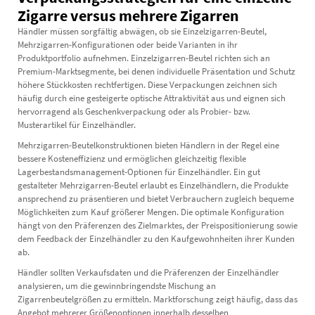
Zigarre versus mehrere Zigarren
Händler müssen sorgfältig abwägen, ob sie Einzelzigarren-Beutel,
Mehrzigarren-Konfigurationen oder beide Varianten in ihr
Produktportfolio aufnehmen. Einzelzigarren-Beutel richten sich an
Premium-Marktsegmente, bei denen individuelle Präsentation und Schutz
höhere Stückkosten rechtfertigen. Diese Verpackungen zeichnen sich
häufig durch eine gesteigerte optische Attraktivität aus und eignen sich
hervorragend als Geschenkverpackung oder als Probier- bzw.
Musterartikel für Einzelhändler.
Mehrzigarren-Beutelkonstruktionen bieten Händlern in der Regel eine
bessere Kosteneffizienz und ermöglichen gleichzeitig flexible
Lagerbestandsmanagement-Optionen für Einzelhändler. Ein gut
gestalteter Mehrzigarren-Beutel erlaubt es Einzelhändlern, die Produkte
ansprechend zu präsentieren und bietet Verbrauchern zugleich bequeme
Möglichkeiten zum Kauf größerer Mengen. Die optimale Konfiguration
hängt von den Präferenzen des Zielmarktes, der Preispositionierung sowie
dem Feedback der Einzelhändler zu den Kaufgewohnheiten ihrer Kunden
ab.
Händler sollten Verkaufsdaten und die Präferenzen der Einzelhändler
analysieren, um die gewinnbringendste Mischung an
Zigarrenbeutelgrößen zu ermitteln. Marktforschung zeigt häufig, dass das
Angebot mehrerer Größenoptionen innerhalb desselben