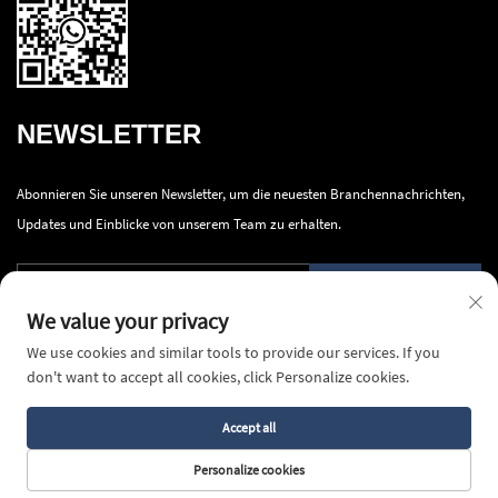
NEWSLETTER
Abonnieren Sie unseren Newsletter, um die neuesten Branchennachrichten,
Updates und Einblicke von unserem Team zu erhalten.
Absenden
We value your privacy
We use cookies and similar tools to provide our services. If you
don't want to accept all cookies, click Personalize cookies.
Accept all
Urheberrecht © 2026 Ningbo Innova Industry Co., Ltd. Alle Rechte vorbehalten
-
Datenschutzrichtlinie
Personalize cookies