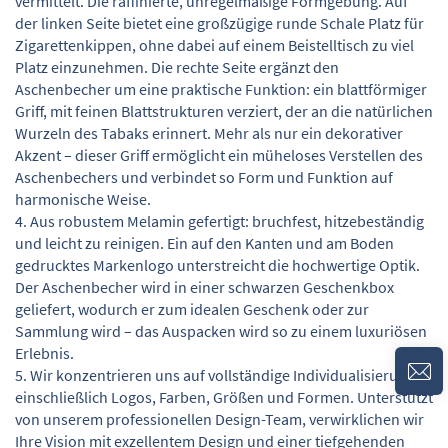
vermittelt. Die raffinierte, unregelmäßige Formgebung. Auf
der linken Seite bietet eine großzügige runde Schale Platz für
Zigarettenkippen, ohne dabei auf einem Beistelltisch zu viel
Platz einzunehmen. Die rechte Seite ergänzt den
Aschenbecher um eine praktische Funktion: ein blattförmiger
Griff, mit feinen Blattstrukturen verziert, der an die natürlichen
Wurzeln des Tabaks erinnert. Mehr als nur ein dekorativer
Akzent – dieser Griff ermöglicht ein müheloses Verstellen des
Aschenbechers und verbindet so Form und Funktion auf
harmonische Weise.
4. Aus robustem Melamin gefertigt: bruchfest, hitzebeständig
und leicht zu reinigen. Ein auf den Kanten und am Boden
gedrucktes Markenlogo unterstreicht die hochwertige Optik.
Der Aschenbecher wird in einer schwarzen Geschenkbox
geliefert, wodurch er zum idealen Geschenk oder zur
Sammlung wird – das Auspacken wird so zu einem luxuriösen
Erlebnis.
5. Wir konzentrieren uns auf vollständige Individualisierung –
einschließlich Logos, Farben, Größen und Formen. Unterstützt
von unserem professionellen Design-Team, verwirklichen wir
Ihre Vision mit exzellentem Design und einer tiefgehenden