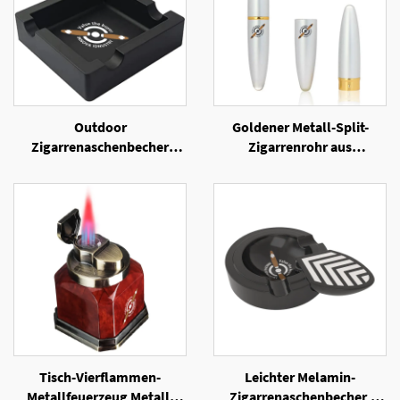
Outdoor
Goldener Metall-Split-
Zigarrenaschenbecher
Zigarrenrohr aus
Unzerbrechliche
Aluminium
Silikonaschenbecher mit 4
Ablagefächer für Zigarren
Tisch-Vierflammen-
Leichter Melamin-
Metallfeuerzeug Metall-
Zigarrenaschenbecher,