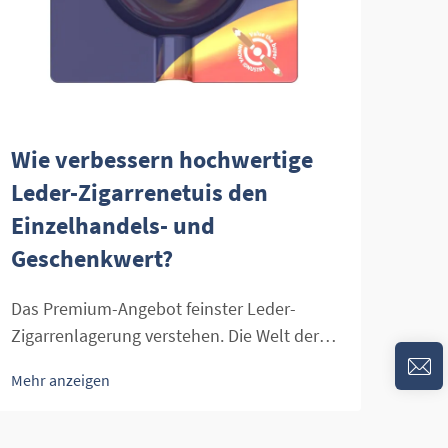
Wie verbessern hochwertige
Wel
Leder-Zigarrenetuis den
Luf
Einzelhandels- und
Qua
Geschenkwert?
Tab
Das Premium-Angebot feinster Leder-
Die 
Zigarrenlagerung verstehen. Die Welt der
Feuc
Premium-Zigarren ist untrennbar mit
hoch
Mehr anzeigen
Mehr
Luxus, Eleganz und der Wertschätzung
Erze
feiner Handwerkskunst verbunden. Im
Feuch
Mittelpunkt dieses exklusiven Erlebnisses
wich