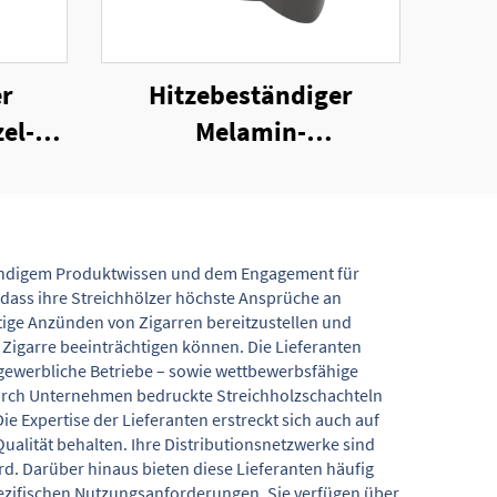
er
Hitzebeständiger
el-
Melamin-
her
Zigarrenaschenbecher
hkundigem Produktwissen und dem Engagement für
 dass ihre Streichhölzer höchste Ansprüche an
chtige Anzünden von Zigarren bereitzustellen und
 Zigarre beeinträchtigen können. Die Lieferanten
r gewerbliche Betriebe – sowie wettbewerbsfähige
odurch Unternehmen bedruckte Streichholzschachteln
Expertise der Lieferanten erstreckt sich auch auf
alität behalten. Ihre Distributionsnetzwerke sind
d. Darüber hinaus bieten diese Lieferanten häufig
ezifischen Nutzungsanforderungen. Sie verfügen über