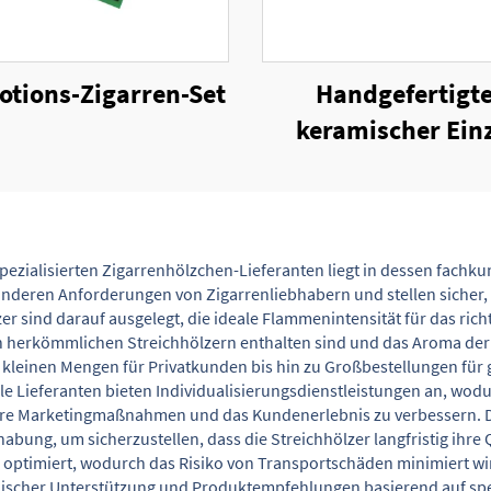
tions-Zigarren-Set
Handgefertigt
keramischer Einz
Zigarrenaschbec
spezialisierten Zigarrenhölzchen-Lieferanten liegt in dessen fac
onderen Anforderungen von Zigarrenliebhabern und stellen sicher,
lzer sind darauf ausgelegt, die ideale Flammenintensität für das ri
in herkömmlichen Streichhölzern enthalten sind und das Aroma der
von kleinen Mengen für Privatkunden bis hin zu Großbestellungen fü
ele Lieferanten bieten Individualisierungsdienstleistungen an, w
e Marketingmaßnahmen und das Kundenerlebnis zu verbessern. Die 
g, um sicherzustellen, dass die Streichhölzer langfristig ihre Qu
 optimiert, wodurch das Risiko von Transportschäden minimiert wir
chnischer Unterstützung und Produktempfehlungen basierend auf sp