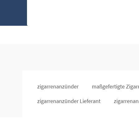
zigarrenanzünder
maßgefertigte Ziga
zigarrenanzünder Lieferant
zigarrenan