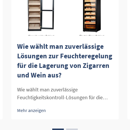
Wie wählt man zuverlässige
Lösungen zur Feuchteregelung
für die Lagerung von Zigarren
und Wein aus?
Wie wählt man zuverlässige
Feuchtigkeitskontroll-Lösungen für die
Lagerung von Zigarren und Wein aus? Die
Mehr anzeigen
richtige Feuchtigkeit ist für Zigarren und
Wein gleichermaßen entscheidend. Bei
Zigarren bewahrt die optimale