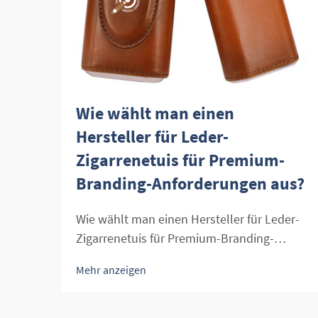
Wie wählt man einen
Hersteller für Leder-
Zigarrenetuis für Premium-
Branding-Anforderungen aus?
Wie wählt man einen Hersteller für Leder-
Zigarrenetuis für Premium-Branding-
Anforderungen aus? Bei
Mehr anzeigen
Zigarrenaccessoires ist ein Leder-
Zigarrenetui ein Symbol für Eleganz, Stil
und Qualität. Für Einzelhändler können