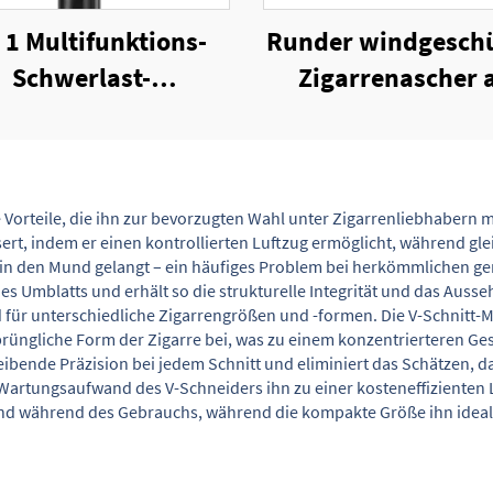
n 1 Multifunktions-
Runder windgeschü
Schwerlast-
Zigarrenascher 
Zinklegierungs-
Melamin mit
ügelkorkenzieher
Verpackungskar
 Vorteile, die ihn zur bevorzugten Wahl unter Zigarrenliebhabern 
t, indem er einen kontrollierten Luftzug ermöglicht, während gleic
k in den Mund gelangt – ein häufiges Problem bei herkömmlichen ge
es Umblatts und erhält so die strukturelle Integrität und das Aus
nd für unterschiedliche Zigarrengrößen und -formen. Die V-Schnitt-
rüngliche Form der Zigarre bei, was zu einem konzentrierteren Ges
eibende Präzision bei jedem Schnitt und eliminiert das Schätzen, d
Wartungsaufwand des V-Schneiders ihn zu einer kosteneffizienten L
and während des Gebrauchs, während die kompakte Größe ihn ideal