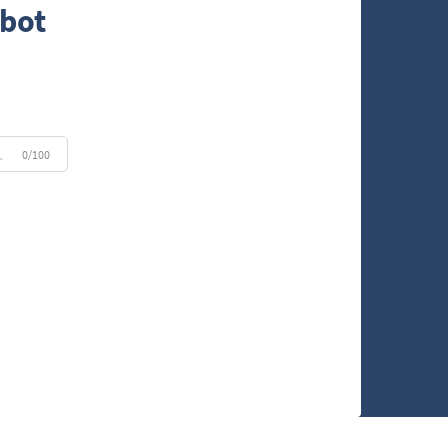
ebot
0/100