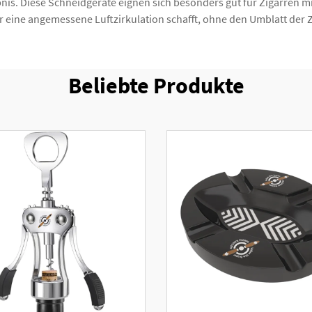
bnis. Diese Schneidgeräte eignen sich besonders gut für Zigarren
r eine angemessene Luftzirkulation schafft, ohne den Umblatt der 
Beliebte Produkte