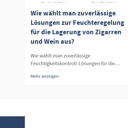
Wie wählt man zuverlässige
Lösungen zur Feuchteregelung
für die Lagerung von Zigarren
und Wein aus?
Wie wählt man zuverlässige
Feuchtigkeitskontroll-Lösungen für die
Lagerung von Zigarren und Wein aus? Die
Mehr anzeigen
richtige Feuchtigkeit ist für Zigarren und
Wein gleichermaßen entscheidend. Bei
Zigarren bewahrt die optimale
Luftfeuchtigkeit den Geschmack, das
Aroma und die Textur, während sie bei Wein
das Austrocknen der Korken verhindert und
somit die Weinqualität schützt. Eine