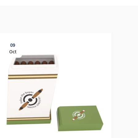
09
0
Oct
Oc