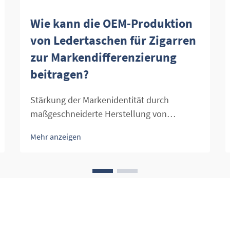
Wie kann die OEM-Produktion
von Ledertaschen für Zigarren
zur Markendifferenzierung
beitragen?
Stärkung der Markenidentität durch
maßgeschneiderte Herstellung von
Ledertaschen für Zigarren. Der Luxus-
Mehr anzeigen
Zigarrenmarkt entwickelt sich weiter, wobei
anspruchsvolle Verbraucher nicht nur
hochwertige Tabakprodukte, sondern auch
anspruchsvolle Accessoires suchen, die
ihren gehobenen...