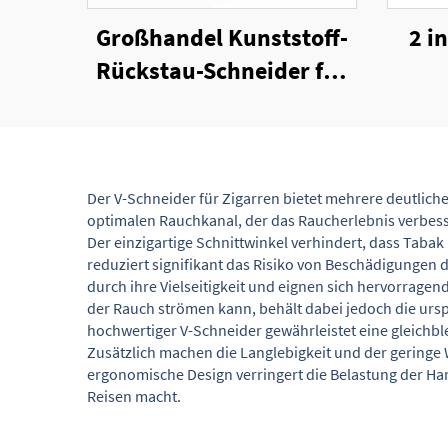
Großhandel Kunststoff-
2 i
Rückstau-Schneider für
Zigarren
Fl
Der V-Schneider für Zigarren bietet mehrere deutliche
optimalen Rauchkanal, der das Raucherlebnis verbesser
Der einzigartige Schnittwinkel verhindert, dass Taba
reduziert signifikant das Risiko von Beschädigungen d
durch ihre Vielseitigkeit und eignen sich hervorrage
der Rauch strömen kann, behält dabei jedoch die ursp
hochwertiger V-Schneider gewährleistet eine gleichbl
Zusätzlich machen die Langlebigkeit und der geringe 
ergonomische Design verringert die Belastung der H
Reisen macht.