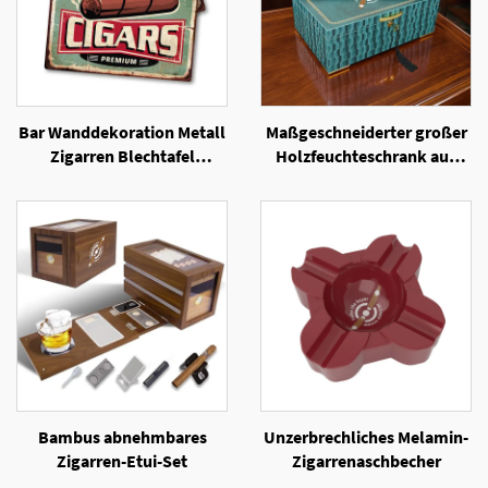
Bar Wanddekoration Metall
Maßgeschneiderter großer
Zigarren Blechtafel
Holzfeuchteschrank aus
Wandplakette Zigaretten
spanischem Zedernholz mit
Werbeplakate
elegantem Lackfinish
Bambus abnehmbares
Unzerbrechliches Melamin-
Zigarren-Etui-Set
Zigarrenaschbecher