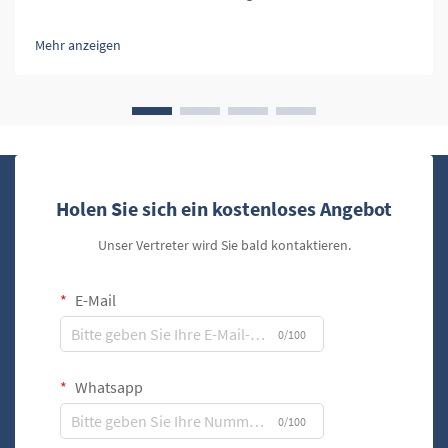
Luxus, Eleganz und der Wertschätzung feiner Handwerkskunst
verbunden. Im Mittelpunkt dieses exklusiven Erlebnisses
Mehr anzeigen
stehen Leder-Zigarrenetuis,...
Holen Sie sich ein kostenloses Angebot
Unser Vertreter wird Sie bald kontaktieren.
E-Mail
0/100
Whatsapp
0/100