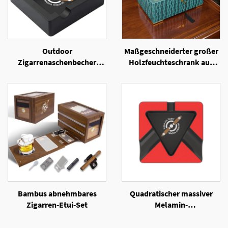
Outdoor
Maßgeschneiderter großer
Zigarrenaschenbecher
Holzfeuchteschrank aus
Unzerbrechliche
spanischem Zedernholz mit
Silikonaschenbecher mit 4
elegantem Lackfinish
Ablagefächer für Zigarren
Bambus abnehmbares
Quadratischer massiver
Zigarren-Etui-Set
Melamin-
Zigarrenaschenbecher