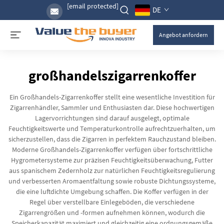
[email protected]
DE
Angebot anfordern
großhandelszigarrenkoffer
Ein Großhandels-Zigarrenkoffer stellt eine wesentliche Investition für
Zigarrenhändler, Sammler und Enthusiasten dar. Diese hochwertigen
Lagervorrichtungen sind darauf ausgelegt, optimale
Feuchtigkeitswerte und Temperaturkontrolle aufrechtzuerhalten, um
sicherzustellen, dass die Zigarren in perfektem Rauchzustand bleiben.
Moderne Großhandels-Zigarrenkoffer verfügen über fortschrittliche
Hygrometersysteme zur präzisen Feuchtigkeitsüberwachung, Futter
aus spanischem Zedernholz zur natürlichen Feuchtigkeitsregulierung
und verbesserten Aromaentfaltung sowie robuste Dichtungssysteme,
die eine luftdichte Umgebung schaffen. Die Koffer verfügen in der
Regel über verstellbare Einlegeböden, die verschiedene
Zigarrengrößen und -formen aufnehmen können, wodurch die
Speicherkapazität maximiert und gleichzeitig eine ordnungsgemäße