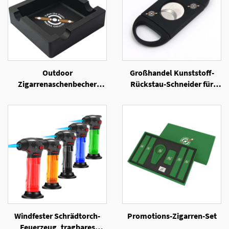
Outdoor
Großhandel Kunststoff-
Zigarrenaschenbecher
Rückstau-Schneider für
Unzerbrechliche
Zigarren
Silikonaschenbecher mit 4
Ablagefächer für Zigarren
Windfester Schrädtorch-
Promotions-Zigarren-Set
Feuerzeug, tragbares