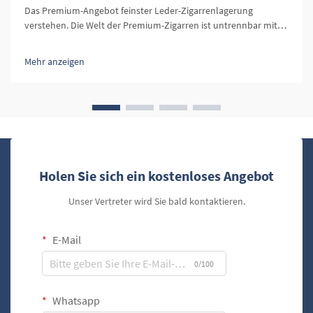
Das Premium-Angebot feinster Leder-Zigarrenlagerung
verstehen. Die Welt der Premium-Zigarren ist untrennbar mit
Luxus, Eleganz und der Wertschätzung feiner Handwerkskunst
verbunden. Im Mittelpunkt dieses exklusiven Erlebnisses
Mehr anzeigen
stehen Leder-Zigarrenetuis,...
Holen Sie sich ein kostenloses Angebot
Unser Vertreter wird Sie bald kontaktieren.
E-Mail
0/100
Whatsapp