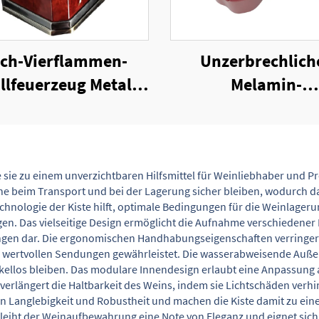
sch-Vierflammen-
Unzerbrechlich
llfeuerzeug Metall-
Melamin-
Zigarrentorch
Zigarrenaschbec
Winddichter
Jetflammen-
igarrenanzünder
die sie zu einem unverzichtbaren Hilfsmittel für Weinliebhaber und 
ne beim Transport und bei der Lagerung sicher bleiben, wodurch d
chnologie der Kiste hilft, optimale Bedingungen für die Weinlager
 Das vielseitige Design ermöglicht die Aufnahme verschiedener F
ngen dar. Die ergonomischen Handhabungseigenschaften verringer
 wertvollen Sendungen gewährleistet. Die wasserabweisende Außenh
llos bleiben. Das modulare Innendesign erlaubt eine Anpassung a
rlängert die Haltbarkeit des Weins, indem sie Lichtschäden verhin
 Langlebigkeit und Robustheit und machen die Kiste damit zu einer
rleiht der Weinaufbewahrung eine Note von Eleganz und eignet sich