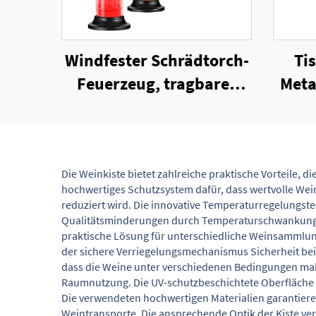
Windfester Schrädtorch-
Ti
Feuerzeug, tragbares
Meta
nachfüllbares Gas-
Feuerzeug für Zigarren
Z
Die Weinkiste bietet zahlreiche praktische Vorteile, 
hochwertiges Schutzsystem dafür, dass wertvolle Wei
reduziert wird. Die innovative Temperaturregelungste
Qualitätsminderungen durch Temperaturschwankungen.
praktische Lösung für unterschiedliche Weinsammlu
der sichere Verriegelungsmechanismus Sicherheit bei
dass die Weine unter verschiedenen Bedingungen make
Raumnutzung. Die UV-schutzbeschichtete Oberfläche ve
Die verwendeten hochwertigen Materialien garantieren
Weintransporte. Die ansprechende Optik der Kiste ve