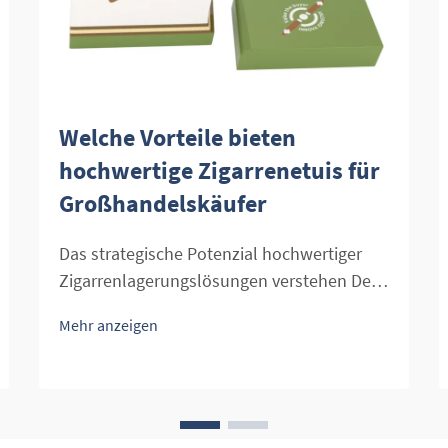
Welche Vorteile bieten
hochwertige Zigarrenetuis für
Großhandelskäufer
Das strategische Potenzial hochwertiger
Zigarrenlagerungslösungen verstehen Der
Großhandelsmarkt für Zigarren entwickelt
Mehr anzeigen
sich weiter, wobei hochwertige
Zigarrenetuis zu essentiellen Investitionen
für anspruchsvolle Händler und
Einzelhändler werden. Diese
anspruchsvollen Lagertechnik-Lösungen ...