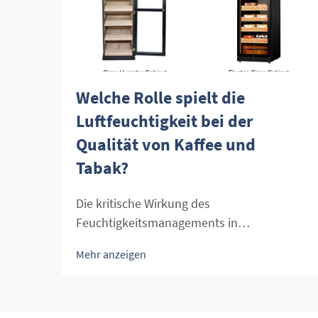
Welche Rolle spielt die
Luftfeuchtigkeit bei der
Qualität von Kaffee und
Tabak?
Die kritische Wirkung des
Feuchtigkeitsmanagements in
hochwertigen landwirtschaftlichen
Mehr anzeigen
Erzeugnissen Die heikle Balance der
Feuchtigkeitskontrolle ist einer der
wichtigsten Faktoren für die Erhaltung der