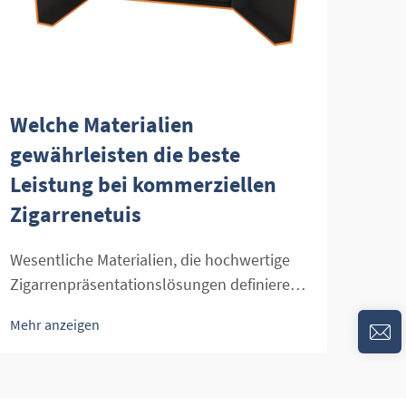
Welche Materialien
Wie
gewährleisten die beste
die
Leistung bei kommerziellen
Zig
Zigarrenetuis
Die 
und 
Wesentliche Materialien, die hochwertige
ansp
Zigarrenpräsentationslösungen definieren.
Mehr
läss
Die Kunst, Zigarren im Einzelhandel zu
Mehr anzeigen
ordn
bewahren und zur Geltung zu bringen,
Präs
erfordert ein tiefes Verständnis von
Ziga
Materialien, das weit über reine Ästhetik
Werk