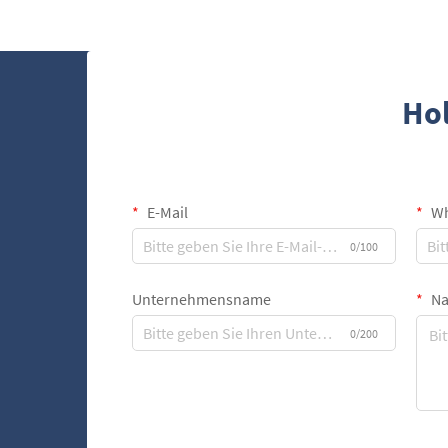
Qualität, des Geschmacks und des
wirtschaftlichen Wertes von Kaffee und
Tabakprodukten....
Hol
E-Mail
Wh
0/100
Unternehmensname
Na
0/200