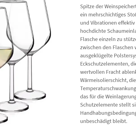
Spitze der Weinspeicher
ein mehrschichtiges S
und Vibrationen effektiv
hochdichte Schaumeinlag
Flasche einzeln zu stüt
zwischen den Flaschen w
ausgeklügelte Polsters
Eckschutzelementen, die
wertvollen Fracht able
Wärmeisolierschicht, die
Temperaturschwankungen
das für die Weinlagerun
Schutzelemente stellt s
Handhabungsbedingunge
unbeschädigt bleibt.