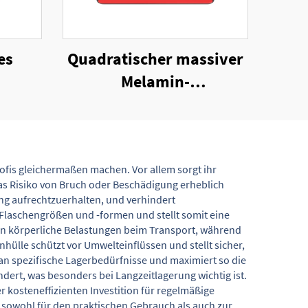
es
Quadratischer massiver
Melamin-
her
Zigarrenaschenbecher
Profis gleichermaßen machen. Vor allem sorgt ihr
as Risiko von Bruch oder Beschädigung erheblich
ung aufrechtzuerhalten, und verhindert
laschengrößen und -formen und stellt somit eine
n körperliche Belastungen beim Transport, während
ülle schützt vor Umwelteinflüssen und stellt sicher,
n spezifische Lagerbedürfnisse und maximiert so die
dert, was besonders bei Langzeitlagerung wichtig ist.
 kosteneffizienten Investition für regelmäßige
 sowohl für den praktischen Gebrauch als auch zur