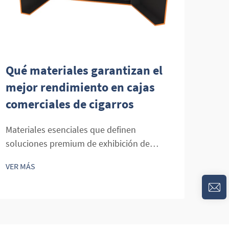
Qué materiales garantizan el
Cóm
mejor rendimiento en cajas
mej
comerciales de cigarros
cli
Materiales esenciales que definen
El a
soluciones premium de exhibición de
puro
cigarros El arte de preservar y exhibir
los 
VER MÁS
VER 
cigarros en entornos minoristas exige una
la i
comprensión detallada de los materiales
pres
que va mucho más allá de la mera estética.
para
Las vitrinas comerciales de cigarros
herr
representan...
signi