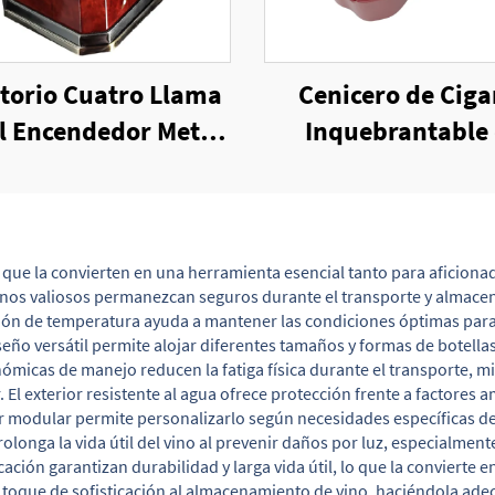
itorio Cuatro Llama
Cenicero de Ciga
l Encendedor Metal
Inquebrantable
ntorcha Cigarro
Melamina
iviento Llama Jet
cendedor Cigarro
 que la convierten en una herramienta esencial tanto para aficiona
vinos valiosos permanezcan seguros durante el transporte y almace
ión de temperatura ayuda a mantener las condiciones óptimas para 
seño versátil permite alojar diferentes tamaños y formas de botellas
onómicas de manejo reducen la fatiga física durante el transporte, 
. El exterior resistente al agua ofrece protección frente a factore
ior modular permite personalizarlo según necesidades específicas d
rolonga la vida útil del vino al prevenir daños por luz, especialme
cación garantizan durabilidad y larga vida útil, lo que la convierte
un toque de sofisticación al almacenamiento de vino, haciéndola ad