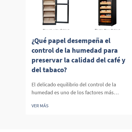
¿Qué papel desempeña el
control de la humedad para
preservar la calidad del café y
del tabaco?
El delicado equilibrio del control de la
humedad es uno de los factores más
cruciales para preservar la calidad, el sabor
VER MÁS
y el valor económico tanto del café como
de los productos del tabaco. [...]