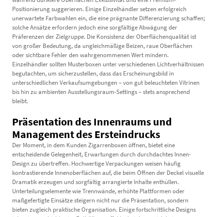
Positionierung suggerieren. Einige Einzelhändler setzen erfolgreich
unerwartete Farbwahlen ein, die eine prägnante Differenzierung schaffen;
solche Ansätze erfordern jedoch eine sorgfältige Abwägung der
Präferenzen der Zielgruppe. Die Konsistenz der Oberflächenqualität ist
von großer Bedeutung, da ungleichmäßige Beizen, raue Oberflächen
oder sichtbare Fehler den wahrgenommenen Wert mindern.
Einzelhändler sollten Musterboxen unter verschiedenen Lichtverhältnissen
begutachten, um sicherzustellen, dass das Erscheinungsbild in
unterschiedlichen Verkaufsumgebungen – von gut beleuchteten Vitrinen
bis hin zu ambienten Ausstellungsraum-Settings – stets ansprechend
bleibt.
Präsentation des Innenraums und
Management des Ersteindrucks
Der Moment, in dem Kunden Zigarrenboxen öffnen, bietet eine
entscheidende Gelegenheit, Erwartungen durch durchdachtes Innen-
Design zu übertreffen. Hochwertige Verpackungen weisen häufig
kontrastierende Innenoberflächen auf, die beim Öffnen der Deckel visuelle
Dramatik erzeugen und sorgfältig arrangierte Inhalte enthüllen.
Unterteilungselemente wie Trennwände, erhöhte Plattformen oder
maßgefertigte Einsätze steigern nicht nur die Präsentation, sondern
bieten zugleich praktische Organisation. Einige fortschrittliche Designs