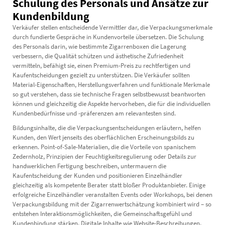
Schulung des Personals und Ansätze zur
Kundenbildung
Verkäufer stellen entscheidende Vermittler dar, die Verpackungsmerkmale
durch fundierte Gespräche in Kundenvorteile übersetzen. Die Schulung
des Personals darin, wie bestimmte Zigarrenboxen die Lagerung
verbessern, die Qualität schützen und ästhetische Zufriedenheit
vermitteln, befähigt sie, einen Premium-Preis zu rechtfertigen und
Kaufentscheidungen gezielt zu unterstützen. Die Verkäufer sollten
Material-Eigenschaften, Herstellungsverfahren und funktionale Merkmale
so gut verstehen, dass sie technische Fragen selbstbewusst beantworten
können und gleichzeitig die Aspekte hervorheben, die für die individuellen
Kundenbedürfnisse und -präferenzen am relevantesten sind.
Bildungsinhalte, die die Verpackungsentscheidungen erläutern, helfen
Kunden, den Wert jenseits des oberflächlichen Erscheinungsbilds zu
erkennen. Point-of-Sale-Materialien, die die Vorteile von spanischem
Zedernholz, Prinzipien der Feuchtigkeitsregulierung oder Details zur
handwerklichen Fertigung beschreiben, untermauern die
Kaufentscheidung der Kunden und positionieren Einzelhändler
gleichzeitig als kompetente Berater statt bloßer Produktanbieter. Einige
erfolgreiche Einzelhändler veranstalten Events oder Workshops, bei denen
Verpackungsbildung mit der Zigarrenwertschätzung kombiniert wird – so
entstehen Interaktionsmöglichkeiten, die Gemeinschaftsgefühl und
Kundenbindung stärken. Digitale Inhalte wie Website-Beschreibungen,