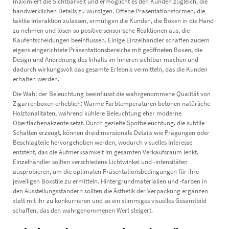
maximiert die Sichtbarkeit und ermöglicht es den Kunden zugleich, die
handwerklichen Details zu würdigen. Offene Präsentationsformen, die
taktile Interaktion zulassen, ermutigen die Kunden, die Boxen in die Hand
zu nehmen und lösen so positive sensorische Reaktionen aus, die
Kaufentscheidungen beeinflussen. Einige Einzelhändler schaffen zudem
eigens eingerichtete Präsentationsbereiche mit geöffneten Boxen, die
Design und Anordnung des Inhalts im Inneren sichtbar machen und
dadurch wirkungsvoll das gesamte Erlebnis vermitteln, das die Kunden
erhalten werden.
Die Wahl der Beleuchtung beeinflusst die wahrgenommene Qualität von
Zigarrenboxen erheblich: Warme Farbtemperaturen betonen natürliche
Holztonalitäten, während kühlere Beleuchtung eher moderne
Oberflächenakzente setzt. Durch gezielte Spotbeleuchtung, die subtile
Schatten erzeugt, können dreidimensionale Details wie Prägungen oder
Beschlagteile hervorgehoben werden, wodurch visuelles Interesse
entsteht, das die Aufmerksamkeit im gesamten Verkaufsraum lenkt.
Einzelhändler sollten verschiedene Lichtwinkel und -intensitäten
ausprobieren, um die optimalen Präsentationsbedingungen für ihre
jeweiligen Boxstile zu ermitteln. Hintergrundmaterialien und -farben in
den Ausstellungsständern sollten die Ästhetik der Verpackung ergänzen
statt mit ihr zu konkurrieren und so ein stimmiges visuelles Gesamtbild
schaffen, das den wahrgenommenen Wert steigert.