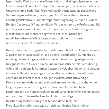
legen häufig Wert auf visuelle Präsentation und ein geschenkgerechtes
Erscheinungsbild und bevorzugen Verpackungen, die keiner zusätzlichen
Umverpackung bedürfen. Regelmäßige Enthusiasten, die persönliche
Sammlungen aufbauen, bevorzugen funktionale Merkmale wie
Feuchtigkeitskontrolle und platzsparende Lagerung. Kunden aus dem
Bereich Corporate Gifting benötigen Verpackungen, die Professionalität
und Eleganz vermitteln und sich für geschäftliche Kontexte eignen.
Einzelhändler, die mehrere Segmente bedienen, benötigen
möglicherweise vielfältige Verpackungsoptionen, um diese
unterschiedlichen Prioritäten abzudecken.
Das Verständnis demografischer Präferenzen hilft Einzelhändlern dabei,
Zigarrenboxen auszuwählen, die bei ihrer spezifischen Kundenbasis
Anklang finden. Jüngere Verbraucher schätzen häufig zeitgemäße
Designästhetik mit klaren Linien und minimalistischer Markenführung,
während traditionelle Sammler klassische Holzoberflächen und vintage-
inspirierte Details bevorzugen. Geografische Faktoren beeinflussen
ebenfalls die Präferenzen: In einigen Märkten steht aufwendige
Dekoration im Vordergrund, während andere Märkte zurückhaltende
Eleganz priorisieren. Erfolgreiche Einzelhändler beobachten
kontinuierlich die Kundenreaktionen auf verschiedene Verpackungsstile
und sammeln informelles Feedback, das zukünftige
Beschaffungsentscheidungen leitet und dabei hilft, ihre
Produktpräsentationsstrategie an sich wandelnde Geschmäcker