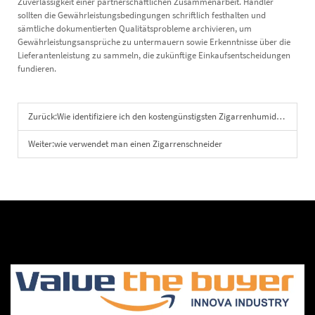
Zuverlässigkeit einer partnerschaftlichen Zusammenarbeit. Händler
sollten die Gewährleistungsbedingungen schriftlich festhalten und
sämtliche dokumentierten Qualitätsprobleme archivieren, um
Gewährleistungsansprüche zu untermauern sowie Erkenntnisse über die
Lieferantenleistung zu sammeln, die zukünftige Einkaufsentscheidungen
fundieren.
Zurück:
Wie identifiziere ich den kostengünstigsten Zigarrenhumidor für Großbestellungen?
Weiter:
wie verwendet man einen Zigarrenschneider