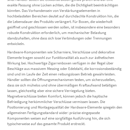
exakte Passung ohne Lücken achten, die die Dichtigkeit beeinträchtigen
könnten. Das Vorhandensein von Verstärkungselementen in
hochbelasteten Bereichen deutet auf durchdachte Konstruktion hin, die
die Lebensdauer des Produkts verlängert. Für Boxen, die wiederholt
geöffnet und geschlossen werden sollen, ist insbesondere eine besonders
robuste Konstruktion erforderlich, um mechanischer Belastung
standzuhalten, ohne dass sich lose Verbindungen oder Trennungen
entwickeln.
Hardware-Komponenten wie Scharniere, Verschlüsse und dekorative
Elemente tragen sowohl zur Funktionalität als auch zur ästhetischen
Wirkung bei. Hochwertige Zigarrenboxen verfügen in der Regel über
Beschläge aus massivem Messing oder Edelstahl, die korrosionsbeständig
sind und im Laufe der Zeit einen reibungslosen Betrieb gewährleisten.
Händler sollten die Öffnungsmechanismen testen, um sicherzustellen,
dass sie sich mühelos und ohne übermäßigen Kraftaufwand betätigen
lassen, gleichzeitig aber eine sichere Verriegelung bieten.
Magnetverschlüsse bieten Komfort, können jedoch die haptische
Befriedigung herkömmlicher Verschlüsse vermissen lassen. Die
Positionierung und Montagequalität der Hardware-Elemente spiegeln den
allgemeinen Fertigungsstandard wider: präzise eingepasste
Komponenten weisen auf eine sorgfältige Ausführung hin, die sich
typischerweise auf das gesamte Produkt erstreckt.