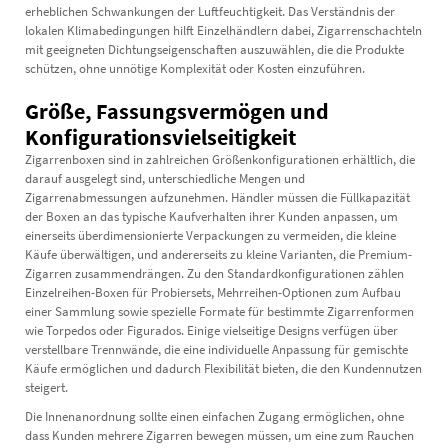
erheblichen Schwankungen der Luftfeuchtigkeit. Das Verständnis der
lokalen Klimabedingungen hilft Einzelhändlern dabei, Zigarrenschachteln
mit geeigneten Dichtungseigenschaften auszuwählen, die die Produkte
schützen, ohne unnötige Komplexität oder Kosten einzuführen.
Größe, Fassungsvermögen und
Konfigurationsvielseitigkeit
Zigarrenboxen sind in zahlreichen Größenkonfigurationen erhältlich, die
darauf ausgelegt sind, unterschiedliche Mengen und
Zigarrenabmessungen aufzunehmen. Händler müssen die Füllkapazität
der Boxen an das typische Kaufverhalten ihrer Kunden anpassen, um
einerseits überdimensionierte Verpackungen zu vermeiden, die kleine
Käufe überwältigen, und andererseits zu kleine Varianten, die Premium-
Zigarren zusammendrängen. Zu den Standardkonfigurationen zählen
Einzelreihen-Boxen für Probiersets, Mehrreihen-Optionen zum Aufbau
einer Sammlung sowie spezielle Formate für bestimmte Zigarrenformen
wie Torpedos oder Figurados. Einige vielseitige Designs verfügen über
verstellbare Trennwände, die eine individuelle Anpassung für gemischte
Käufe ermöglichen und dadurch Flexibilität bieten, die den Kundennutzen
steigert.
Die Innenanordnung sollte einen einfachen Zugang ermöglichen, ohne
dass Kunden mehrere Zigarren bewegen müssen, um eine zum Rauchen