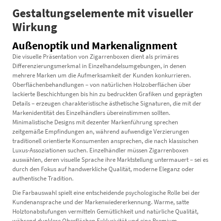
Gestaltungselemente mit visueller
Wirkung
Außenoptik und Markenalignment
Die visuelle Präsentation von Zigarrenboxen dient als primäres
Differenzierungsmerkmal in Einzelhandelsumgebungen, in denen
mehrere Marken um die Aufmerksamkeit der Kunden konkurrieren.
Oberflächenbehandlungen – von natürlichen Holzoberflächen über
lackierte Beschichtungen bis hin zu bedruckten Grafiken und geprägten
Details – erzeugen charakteristische ästhetische Signaturen, die mit der
Markenidentität des Einzelhändlers übereinstimmen sollten.
Minimalistische Designs mit dezenter Markenführung sprechen
zeitgemäße Empfindungen an, während aufwendige Verzierungen
traditionell orientierte Konsumenten ansprechen, die nach klassischen
Luxus-Assoziationen suchen. Einzelhändler müssen Zigarrenboxen
auswählen, deren visuelle Sprache ihre Marktstellung untermauert – sei es
durch den Fokus auf handwerkliche Qualität, moderne Eleganz oder
authentische Tradition.
Die Farbauswahl spielt eine entscheidende psychologische Rolle bei der
Kundenansprache und der Markenwiedererkennung. Warme, satte
Holztonabstufungen vermitteln Gemütlichkeit und natürliche Qualität,
während dunklere Oberflächen Exklusivität und eine Premium-