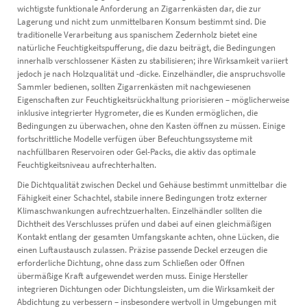
wichtigste funktionale Anforderung an Zigarrenkästen dar, die zur
Lagerung und nicht zum unmittelbaren Konsum bestimmt sind. Die
traditionelle Verarbeitung aus spanischem Zedernholz bietet eine
natürliche Feuchtigkeitspufferung, die dazu beiträgt, die Bedingungen
innerhalb verschlossener Kästen zu stabilisieren; ihre Wirksamkeit variiert
jedoch je nach Holzqualität und -dicke. Einzelhändler, die anspruchsvolle
Sammler bedienen, sollten Zigarrenkästen mit nachgewiesenen
Eigenschaften zur Feuchtigkeitsrückhaltung priorisieren – möglicherweise
inklusive integrierter Hygrometer, die es Kunden ermöglichen, die
Bedingungen zu überwachen, ohne den Kasten öffnen zu müssen. Einige
fortschrittliche Modelle verfügen über Befeuchtungssysteme mit
nachfüllbaren Reservoiren oder Gel-Packs, die aktiv das optimale
Feuchtigkeitsniveau aufrechterhalten.
Die Dichtqualität zwischen Deckel und Gehäuse bestimmt unmittelbar die
Fähigkeit einer Schachtel, stabile innere Bedingungen trotz externer
Klimaschwankungen aufrechtzuerhalten. Einzelhändler sollten die
Dichtheit des Verschlusses prüfen und dabei auf einen gleichmäßigen
Kontakt entlang der gesamten Umfangskante achten, ohne Lücken, die
einen Luftaustausch zulassen. Präzise passende Deckel erzeugen die
erforderliche Dichtung, ohne dass zum Schließen oder Öffnen
übermäßige Kraft aufgewendet werden muss. Einige Hersteller
integrieren Dichtungen oder Dichtungsleisten, um die Wirksamkeit der
Abdichtung zu verbessern – insbesondere wertvoll in Umgebungen mit