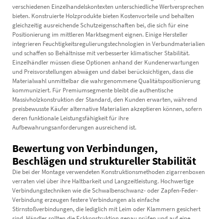
verschiedenen Einzelhandelskontexten unterschiedliche Wertversprechen
bieten. Konstruierte Holzprodukte bieten Kostenvorteile und behalten
gleichzeitig ausreichende Schutzeigenschaften bei, die sich für eine
Positionierung im mittleren Marktsegment eignen. Einige Hersteller
integrieren Feuchtigkeitsregulierungstechnologien in Verbundmaterialien
und schaffen so Behältnisse mit verbesserter klimatischer Stabilität.
Einzelhändler müssen diese Optionen anhand der Kundenerwartungen
und Preisvorstellungen abwägen und dabei berücksichtigen, dass die
Materialwahl unmittelbar die wahrgenommene Qualitätspositionierung
kommuniziert. Für Premiumsegmente bleibt die authentische
Massivholzkonstruktion der Standard, den Kunden erwarten, während
preisbewusste Käufer alternative Materialien akzeptieren können, sofern
deren funktionale Leistungsfähigkeit für ihre
Aufbewahrungsanforderungen ausreichend ist.
Bewertung von Verbindungen,
Beschlägen und struktureller Stabilität
Die bei der Montage verwendeten Konstruktionsmethoden
zigarrenboxen
verraten viel über ihre Haltbarkeit und Langzeitleistung. Hochwertige
Verbindungstechniken wie die Schwalbenschwanz- oder Zapfen-Feder-
Verbindung erzeugen festere Verbindungen als einfache
Stirnstoßverbindungen, die lediglich mit Leim oder Klammern gesichert
sind. Händler sollten die Eckkonstruktion genau prüfen und auf eine