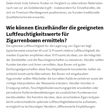
Zedernholz trotz höherer Kosten im Vergleich zu alternativen Materialien
nach wie vor als Goldstandard gilt – insbesondere für Einzelhändler, die
sich im Premium-Marktsegment positionieren, wo Kunden traditionelle
Qualitätsmerkmale erwarten.
Wie können Einzelhändler die geeigneten
Luftfeuchtigkeitswerte für
Zigarrenboxen ermitteln?
Die optimale Luftfeuchtigkeit für die Lagerung von Zigarren liegt
typischerweise zwischen 65 und 72 Prozent relative Luftfeuchtigkeit; die
meisten Experten empfehlen etwa 70 Prozent als ideal, um die Integrität
der Deckblätter und die Raucheigenschaften zu bewahren. Händler sollten
Kunden beraten und ihnen vermitteln, dass Boxen mit guten
Dichtungseigenschaften diese Feuchtigkeitswerte konsistenter halten als
schlecht konstruierte Alternativen. Bei Boxen mit eingebautem
Hygrometer sollten Mitarbeiter die korrekten Kalibrierverfahren sowie die
richtige Interpretation der Messwerte erläutern. Händler könnten in
Erwägung ziehen, Feuchtigkeitsüberwachungsgeräte anzubieten oder
periodische Kalibrierdienstleistungen als zusätzlichen Kundenservice
bereitzustellen. Die Kenntnis darüber, dass verschiedene Zigarrentypen
leicht unterschiedliche optimale Luftfeuchtigkeitsbereiche aufweisen,
ermöglicht es fachkundigen Händlern, differenzierte Empfehlungen