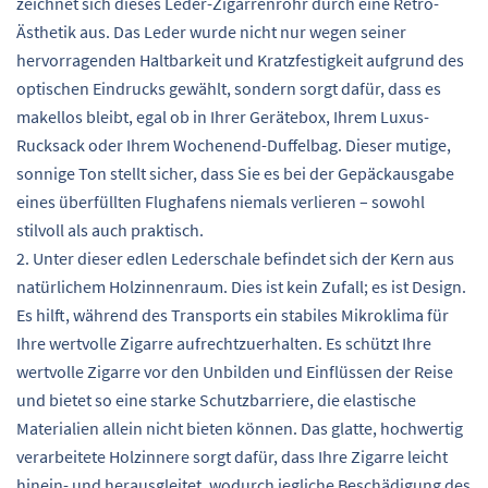
zeichnet sich dieses Leder-Zigarrenrohr durch eine Retro-
Ästhetik aus. Das Leder wurde nicht nur wegen seiner
hervorragenden Haltbarkeit und Kratzfestigkeit aufgrund des
optischen Eindrucks gewählt, sondern sorgt dafür, dass es
makellos bleibt, egal ob in Ihrer Gerätebox, Ihrem Luxus-
Rucksack oder Ihrem Wochenend-Duffelbag. Dieser mutige,
sonnige Ton stellt sicher, dass Sie es bei der Gepäckausgabe
eines überfüllten Flughafens niemals verlieren – sowohl
stilvoll als auch praktisch.
2. Unter dieser edlen Lederschale befindet sich der Kern aus
natürlichem Holzinnenraum. Dies ist kein Zufall; es ist Design.
Es hilft, während des Transports ein stabiles Mikroklima für
Ihre wertvolle Zigarre aufrechtzuerhalten. Es schützt Ihre
wertvolle Zigarre vor den Unbilden und Einflüssen der Reise
und bietet so eine starke Schutzbarriere, die elastische
Materialien allein nicht bieten können. Das glatte, hochwertig
verarbeitete Holzinnere sorgt dafür, dass Ihre Zigarre leicht
hinein- und herausgleitet, wodurch jegliche Beschädigung des