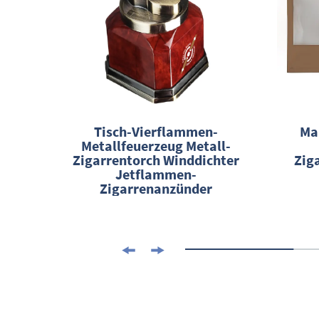
hter
Tisch-Vierflammen-
Ma
Metallfeuerzeug Metall-
behälter
Zigarrentorch Winddichter
Zig
Jetflammen-
Zigarrenanzünder