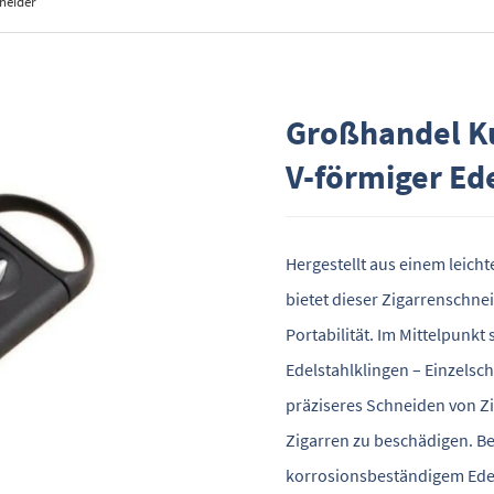
neider
Großhandel Ku
V-förmiger Ed
Hergestellt aus einem leich
bietet dieser Zigarrenschne
Portabilität. Im Mittelpunkt
Edelstahlklingen – Einzelsch
präziseres Schneiden von Zi
Zigarren zu beschädigen. B
korrosionsbeständigem Edel