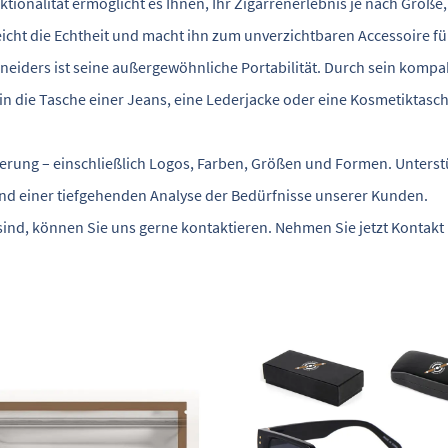
ktionalität ermöglicht es Ihnen, Ihr Zigarrenerlebnis je nach Grö
reicht die Echtheit und macht ihn zum unverzichtbaren Accessoire f
eiders ist seine außergewöhnliche Portabilität. Durch sein kompakt
 in die Tasche einer Jeans, eine Lederjacke oder eine Kosmetiktasch
isierung – einschließlich Logos, Farben, Größen und Formen. Unters
 und einer tiefgehenden Analyse der Bedürfnisse unserer Kunden.
sind, können Sie uns gerne kontaktieren. Nehmen Sie jetzt Kontakt 