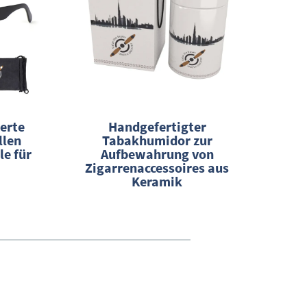
erte
Handgefertigter
Gr
llen
Tabakhumidor zur
Rü
le für
Aufbewahrung von
Zigarrenaccessoires aus
Keramik