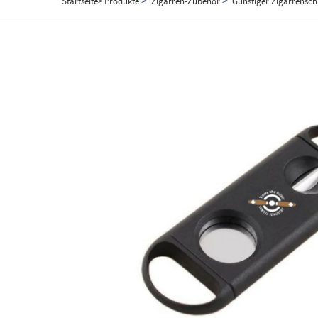
Startseite>
Produkte
Zigarren-Zubehör
Günstiger Zigarrensch