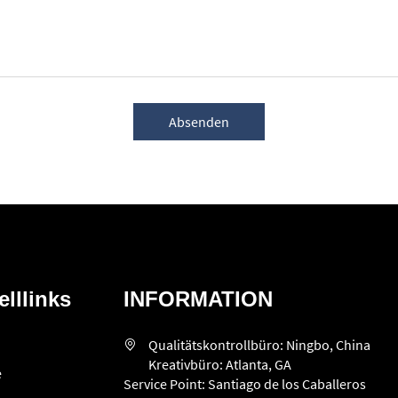
Absenden
lllinks
INFORMATION
Qualitätskontrollbüro: Ningbo, China
Kreativbüro: Atlanta, GA
e
Service Point: Santiago de los Caballeros