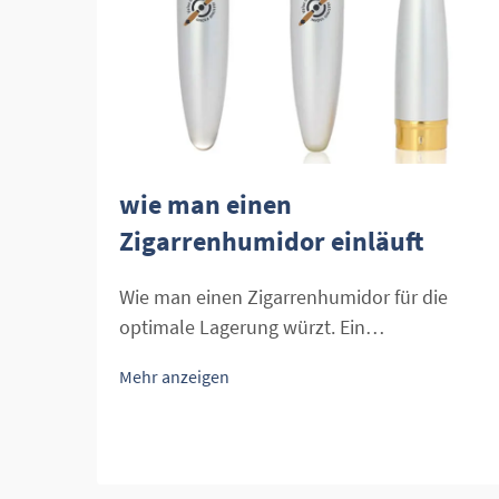
wie man einen
Zigarrenhumidor einläuft
Wie man einen Zigarrenhumidor für die
optimale Lagerung würzt. Ein
Zigarrenhumidor ist unverzichtbar, um das
Mehr anzeigen
perfekte Umfeld für Ihre Zigarren zu
schaffen. Das richtige Würzen eines
Zigarrenhumidors ist ein entscheidender
Schritt, um sicherzustellen, dass Ihre