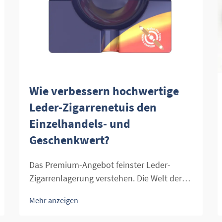
Wie verbessern hochwertige
Leder-Zigarrenetuis den
Einzelhandels- und
Geschenkwert?
Das Premium-Angebot feinster Leder-
Zigarrenlagerung verstehen. Die Welt der
Premium-Zigarren ist untrennbar mit
Mehr anzeigen
Luxus, Eleganz und der Wertschätzung
feiner Handwerkskunst verbunden. Im