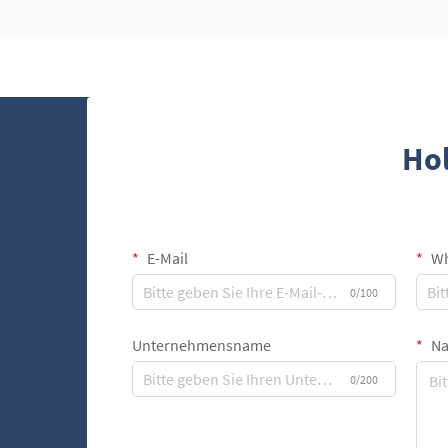
Zigarren frisch bleiben und gut erhalten...
Hol
E-Mail
Wh
0/100
Unternehmensname
Na
0/200