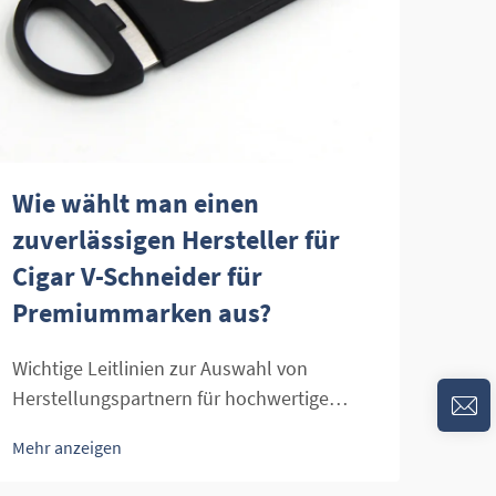
Wie wählt man einen
Wie
zuverlässigen Hersteller für
Zig
Cigar V-Schneider für
Gro
Premiummarken aus?
Behe
Groß
Wichtige Leitlinien zur Auswahl von
Ziga
Herstellungspartnern für hochwertige
Mehr
erfä
Zigarrenaccessoires. Die Suche nach dem
Mehr anzeigen
wesh
perfekten Erlebnis beim Schneiden einer
ist,
Zigarre beginnt mit der Auswahl des