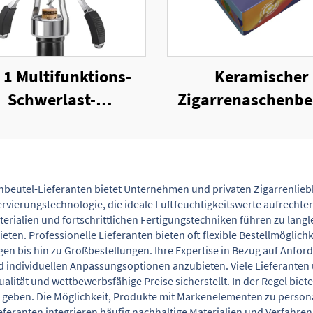
n 1 Multifunktions-
Keramischer
Schwerlast-
Zigarrenaschenbe
Zinklegierungs-
mit 4 Zigarren-N
ügelkorkenzieher
beutel-Lieferanten bietet Unternehmen und privaten Zigarrenlieb
vierungstechnologie, die ideale Luftfeuchtigkeitswerte aufrechter
terialien und fortschrittlichen Fertigungstechniken führen zu lang
bieten. Professionelle Lieferanten bieten oft flexible Bestellmögl
en bis hin zu Großbestellungen. Ihre Expertise in Bezug auf Anfo
d individuellen Anpassungsoptionen anzubieten. Viele Lieferanten
ualität und wettbewerbsfähige Preise sicherstellt. In der Regel b
 geben. Die Möglichkeit, Produkte mit Markenelementen zu person
eferanten integrieren häufig nachhaltige Materialien und Verfahr