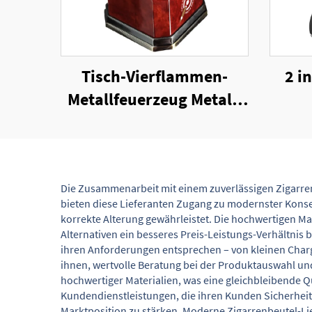
Tisch-Vierflammen-
2 i
Metallfeuerzeug Metall-
Zigarrentorch
Winddichter
Fl
Jetflammen-
Zigarrenanzünder
Die Zusammenarbeit mit einem zuverlässigen Zigarren
bieten diese Lieferanten Zugang zu modernster Konser
korrekte Alterung gewährleistet. Die hochwertigen Ma
Alternativen ein besseres Preis-Leistungs-Verhältnis 
ihren Anforderungen entsprechen – von kleinen Charg
ihnen, wertvolle Beratung bei der Produktauswahl un
hochwertiger Materialien, was eine gleichbleibende Q
Kundendienstleistungen, die ihren Kunden Sicherheit
Marktposition zu stärken. Moderne Zigarrenbeutel-Li