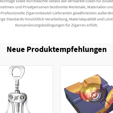
schläge sowie durchdachte Details wie verstärkte Ecken für zusätzli
ternehmen und Privatpersonen bestimmte Merkmale, Materialien u
. Professionelle Zigarrenbeutel-Lieferanten gewährleisten auße
enge Standards hinsichtlich Verarbeitung, Materialqualität und Leis
Konservierungsbedingungen für Zigarren erfüllt.
Neue Produktempfehlungen