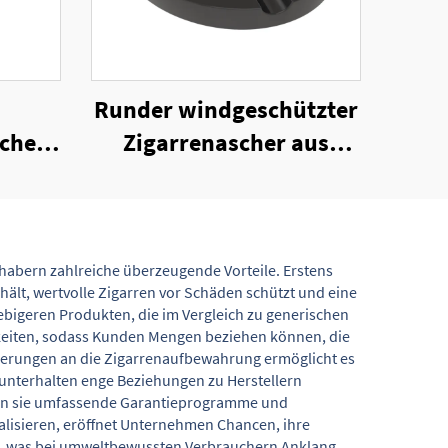
Runder windgeschützter
cher
Zigarrenascher aus
uten
Melamin mit
Verpackungskarton
habern zahlreiche überzeugende Vorteile. Erstens
hält, wertvolle Zigarren vor Schäden schützt und eine
lebigeren Produkten, die im Vergleich zu generischen
ichkeiten, sodass Kunden Mengen beziehen können, die
rderungen an die Zigarrenaufbewahrung ermöglicht es
 unterhalten enge Beziehungen zu Herstellern
ieten sie umfassende Garantieprogramme und
alisieren, eröffnet Unternehmen Chancen, ihre
en, was bei umweltbewussten Verbrauchern Anklang