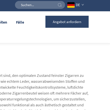
DE
Angebot anfordern
iten
Fälle
rt sind, den optimalen Zustand feinster Zigarren zu
en wie echtem Leder, wasserabweisenden Stoffen und
ntwickelte Feuchtigkeitskontrollsysteme, luftdichte
Moderne Zigarrenbeutel weisen oft mehrere Fächer auf,
mperaturregelungstechnologien, um sicherzustellen,
wohl funktional als auch ästhetisch gestaltet und