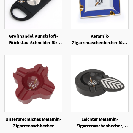
Großhandel Kunststoff-
Keramik-
Rückstau-Schneider für
Zigarrenaschenbecher für 4
Zigarren
Zigarren
Unzerbrechliches Melamin-
Leichter Melamin-
Zigarrenaschbecher
Zigarrenaschenbecher,
tragbar für unterwegs