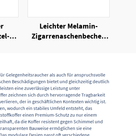
er
Leichter Melamin-
el-
Zigarrenaschenbecher,
her
tragbar für unterwegs
für Gelegenheitsraucher als auch für anspruchsvolle
schen Beschädigungen bietet und gleichzeitig deutlich
eisten eine zuverlässige Leistung unter
ffer zeichnen sich durch hervorragende Tragbarkeit
lieren, der in geschäftlichen Kontexten wichtig ist.
ren, wodurch ein stabiles Umfeld entsteht, das
ststoffkoffer einen Premium-Schutz zu nur einem
eilhaft, da die Koffer resistent gegen Schimmel und
 transparenten Bauweise ermöglichen sie eine
. Das modulare Design passt oft verschiedene