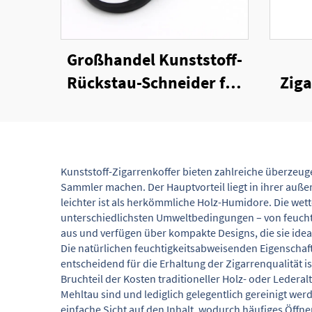
Großhandel Kunststoff-
Rückstau-Schneider für
Zig
Zigarren
mit
Kunststoff-Zigarrenkoffer bieten zahlreiche überzeug
Sammler machen. Der Hauptvorteil liegt in ihrer auße
leichter ist als herkömmliche Holz-Humidore. Die wet
unterschiedlichsten Umweltbedingungen – von feuchth
aus und verfügen über kompakte Designs, die sie ideal
Die natürlichen feuchtigkeitsabweisenden Eigenschafte
entscheidend für die Erhaltung der Zigarrenqualität i
Bruchteil der Kosten traditioneller Holz- oder Ledera
Mehltau sind und lediglich gelegentlich gereinigt w
einfache Sicht auf den Inhalt, wodurch häufiges Öffn