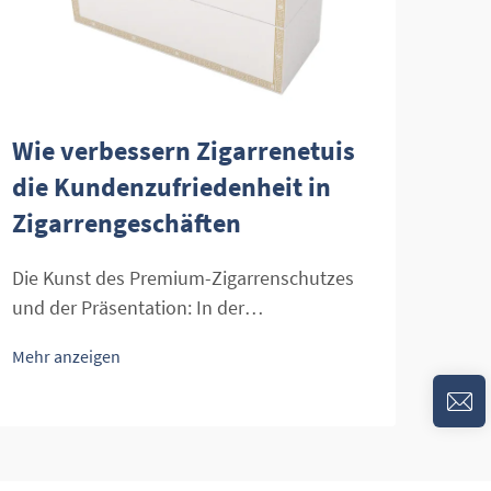
Wie verbessern Zigarrenetuis
Wel
die Kundenzufriedenheit in
mac
Zigarrengeschäften
Gro
Die Kunst des Premium-Zigarrenschutzes
Irre
und der Präsentation: In der
scha
anspruchsvollen Welt der Premiumzigarren
förd
Mehr anzeigen
Mehr
lässt sich die Bedeutung einer
Ziga
ordnungsgemäßen Lagerung und
fein
Präsentation nicht genug betonen.
Funk
Zigarrenetuis haben sich als unverzichtbare
heut
Werkzeuge etabliert, die die
Luxu