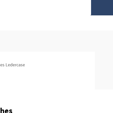
tes Ledercase
ches