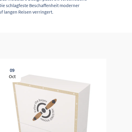
Die schlagfeste Beschaffenheit moderner
f langen Reisen verringert.
09
0
Oct
Oc