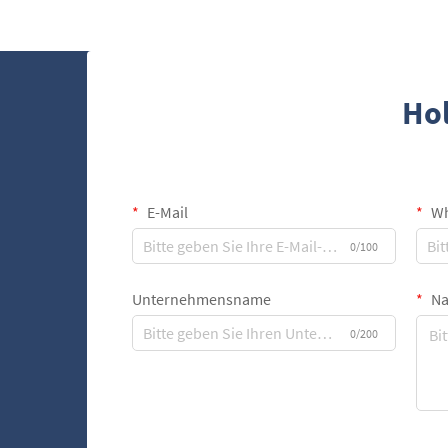
Qualität, des Geschmacks und des
wirtschaftlichen Wertes von Kaffee und
Tabakprodukten....
Hol
E-Mail
Wh
0/100
Unternehmensname
Na
0/200