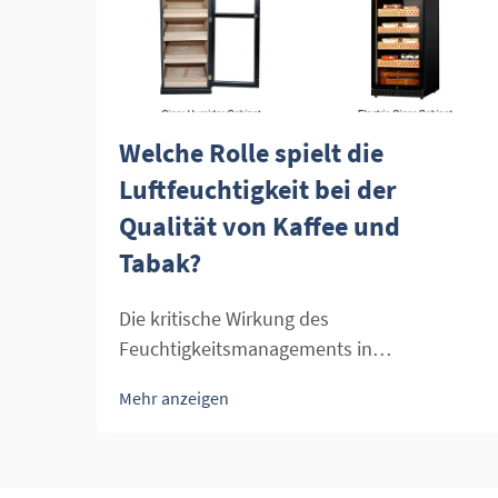
Welche Rolle spielt die
Luftfeuchtigkeit bei der
Qualität von Kaffee und
Tabak?
Die kritische Wirkung des
Feuchtigkeitsmanagements in
hochwertigen landwirtschaftlichen
Mehr anzeigen
Erzeugnissen Die heikle Balance der
Feuchtigkeitskontrolle ist einer der
wichtigsten Faktoren für die Erhaltung der