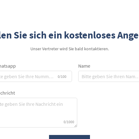
Schneider. Premium-Zigarrenmarken
wissen, dass die Qualität der Accessoires...
en Sie sich ein kostenloses Ang
Unser Vertreter wird Sie bald kontaktieren.
atsapp
Name
0/100
chricht
0/1000