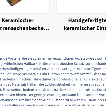
Keramischer
Handgefertigt
arrenaschenbecher
keramischer Einz
 4 Zigarren-Nuten
Zigarrenaschbec
ende Vorteile, die sie zu einem unverzichtbaren Accessoire sowohl 
rgewöhnlichen Haltbarkeit, die einen robusten Schutz vor mechani
terbeständigen Eigenschaften von hochwertigem Kunststoff gewährl
eißen Tropenklimata bis hin zu trockenem Winterwetter. Diese Ko
 für Reisen machen, ohne dabei den professionellen Charakter zu ver
n des Materials helfen, die Luftfeuchtigkeit im Inneren zu regulie
st. Eine weitere bedeutende Stärke ist die Kostenersparnis, da Kun
lternativen bieten. Der geringe Wartungsaufwand ist besonders vort
erden müssen, um ihren optimalen Zustand zu bewahren. Dank ihrer
en des Koffers vermieden wird, was das innere Klima stören könnte