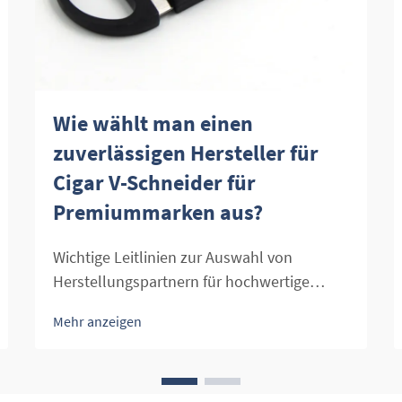
Wie wählt man einen
zuverlässigen Hersteller für
Cigar V-Schneider für
Premiummarken aus?
Wichtige Leitlinien zur Auswahl von
Herstellungspartnern für hochwertige
Zigarrenaccessoires. Die Suche nach dem
Mehr anzeigen
perfekten Erlebnis beim Schneiden einer
Zigarre beginnt mit der Auswahl des
richtigen Herstellers für Zigarren-V-