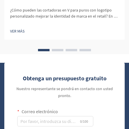
¿Cómo pueden las cortadoras en V para puros con logotipo
personalizado mejorar la identidad de marca en el retail? En el
competitivo mundo del retail, diferenciar tu marca es
fundamental. Los productos con logotipo personalizado, como
VER MÁS
las cortadoras en V para puros, ofrecen una oportunidad única
para reforzar la identidad de marca y...
Obtenga un presupuesto gratuito
Nuestro representante se pondrá en contacto con usted
pronto.
Correo electrónico
0/100