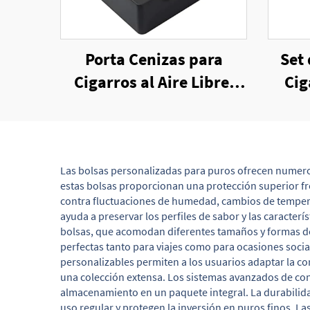
Porta Cenizas para
Set 
Cigarros al Aire Libre,
Cig
Ceniceros de Silicona
Hoj
Irrompibles con 4 Porta
Co
Cigarros
Las bolsas personalizadas para puros ofrecen numerosa
estas bolsas proporcionan una protección superior fr
contra fluctuaciones de humedad, cambios de temperat
ayuda a preservar los perfiles de sabor y las caracter
bolsas, que acomodan diferentes tamaños y formas de 
perfectas tanto para viajes como para ocasiones socia
personalizables permiten a los usuarios adaptar la c
una colección extensa. Los sistemas avanzados de con
almacenamiento en un paquete integral. La durabilidad
uso regular y protegen la inversión en puros finos. L