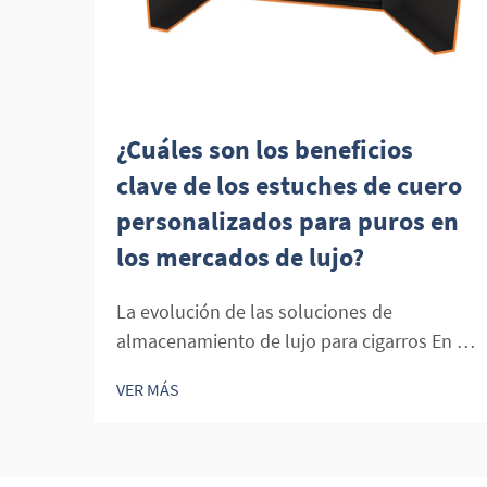
¿Cuáles son los beneficios
clave de los estuches de cuero
personalizados para puros en
los mercados de lujo?
La evolución de las soluciones de
almacenamiento de lujo para cigarros En el
mundo de los cigarros premium, el
VER MÁS
almacenamiento y la presentación se han
vuelto tan importantes como los propios
cigarros. Los estuches personalizados de