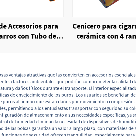
de Accesorios para
Cenicero para cigar
arros con Tubo de
cerámica con 4 ra
alata Promocional,
para cigarros
rtador, Mechero
s ventajas atractivas que las convierten en accesorios esenciales p
ente a factores ambientales que podrían comprometer la calidad de
ura y daños físicos durante el transporte. El interior especializ
ísticas de envejecimiento de los puros. Los usuarios se benefician de
puros al tiempo que evitan daños por movimiento o compresión. La
les, permitiendo a los entusiastas transportar con seguridad su col
onfiguración de almacenamiento a sus necesidades específicas, ya
trol de humedad eliminan la necesidad de dispositivos de humidifi
 de las bolsas garantiza un valor a largo plazo, con materiales de 
as funciones de seguridad ofrecen tranquilidad, especialmente para