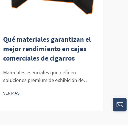
Qué materiales garantizan el
Cóm
mejor rendimiento en cajas
dis
comerciales de cigarros
mej
par
Materiales esenciales que definen
soluciones premium de exhibición de
Domi
cigarros El arte de preservar y exhibir
mayo
VER MÁS
cigarros en entornos minoristas exige una
indus
VER 
comprensión detallada de los materiales
expe
que va mucho más allá de la mera estética.
lo q
Las vitrinas comerciales de cigarros
adqu
representan...