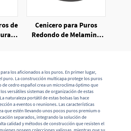
ros de
Cenicero para Puros
nuras
Redondo de Melamina
Antiviento con Caja de
Embalaje
ara los aficionados a los puros. En primer lugar,
l puro. La construcción multicapa protege los puros
ado de cedro español crea un microclima óptimo que
 los versátiles sistemas de organización de estas
 naturaleza portátil de estas bolsas las hace
ección a eventos o reuniones. Las características
 sea que estén llevando unos pocos puros premium o
cación separados, integrando la solución de
alta calidad y métodos de construcción que resisten el
 quienes poseen colecciones valiosas, mientras que su