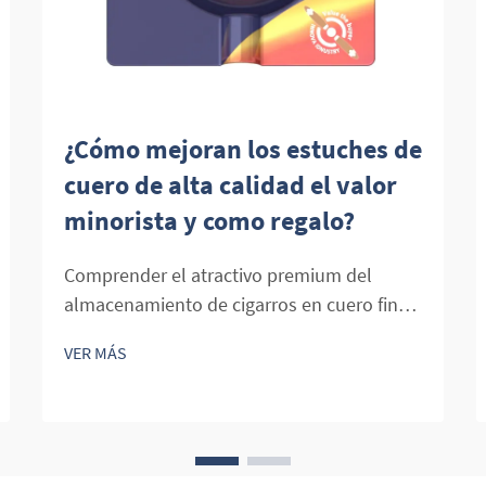
¿Cómo mejoran los estuches de
cuero de alta calidad el valor
minorista y como regalo?
Comprender el atractivo premium del
almacenamiento de cigarros en cuero fino
El mundo de los cigarros premium está
VER MÁS
intrínsecamente vinculado al lujo, la
sofisticación y la apreciación del buen
hacer artesanal. En el corazón de esta
experiencia refinada se encuentran los
estuches de cuero,...