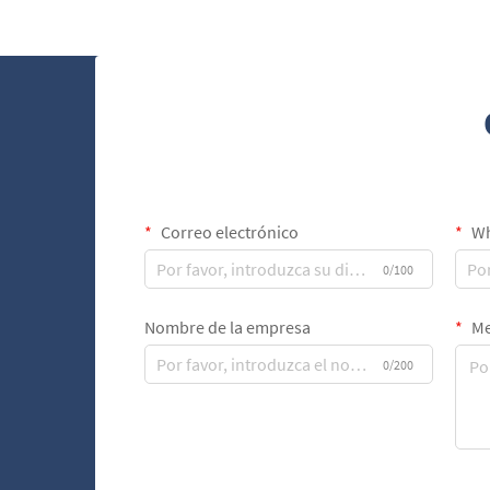
cuero representan la cúspide de la
sofisticación en accesorios para cigarros, ...
Correo electrónico
Wh
0/100
Nombre de la empresa
Me
0/200