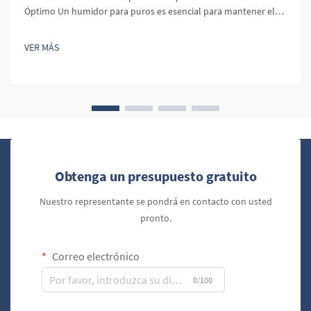
Óptimo Un humidor para puros es esencial para mantener el
ambiente perfecto para tus puros. El proceso adecuado para
curar un humidor es un paso crucial para asegurarte de que tus
VER MÁS
puros permanezcan frescos y bien conservados...
Obtenga un presupuesto gratuito
Nuestro representante se pondrá en contacto con usted
pronto.
Correo electrónico
0/100