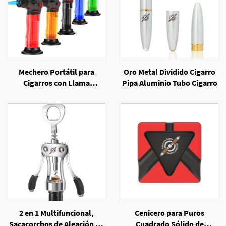
Mechero Portátil para
Oro Metal Dividido Cigarro
Cigarros con Llama
Pipa Aluminio Tubo Cigarro
Inclinada y Resistente al
Viento
2 en 1 Multifuncional,
Cenicero para Puros
Sacacorchos de Aleación de
Cuadrado Sólido de