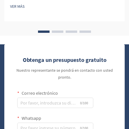
símbolo de sofisticación, elegancia y calidad. Para los
VER MÁS
minoristas, ofrecer estuches de cuero para cigarros puede
elevar la percepción general de su marca.
Obtenga un presupuesto gratuito
Nuestro representante se pondrá en contacto con usted
pronto.
Correo electrónico
0/100
Whatsapp
0/100