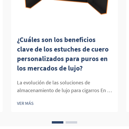
¿Cuáles son los beneficios
clave de los estuches de cuero
personalizados para puros en
los mercados de lujo?
La evolución de las soluciones de
almacenamiento de lujo para cigarros En el
mundo de los cigarros premium, el
VER MÁS
almacenamiento y la presentación se han
vuelto tan importantes como los propios
cigarros. Los estuches personalizados de