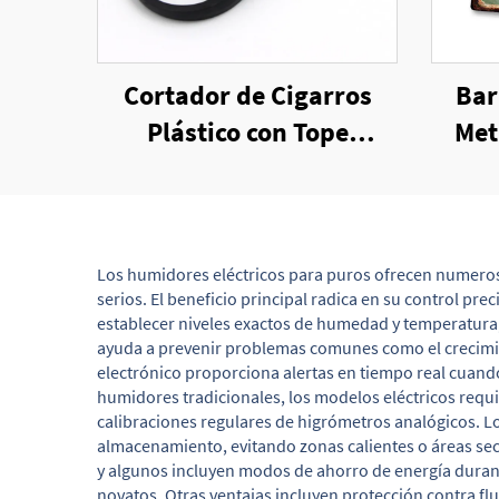
Cortador de Cigarros
Bar
Plástico con Tope
Met
Trasero, Venta por Mayor
S
Cig
Los humidores eléctricos para puros ofrecen numerosa
serios. El beneficio principal radica en su control p
establecer niveles exactos de humedad y temperatura,
ayuda a prevenir problemas comunes como el crecimien
electrónico proporciona alertas en tiempo real cuando
humidores tradicionales, los modelos eléctricos requ
calibraciones regulares de higrómetros analógicos. L
almacenamiento, evitando zonas calientes o áreas se
y algunos incluyen modos de ahorro de energía durante
novatos. Otras ventajas incluyen protección contra fl