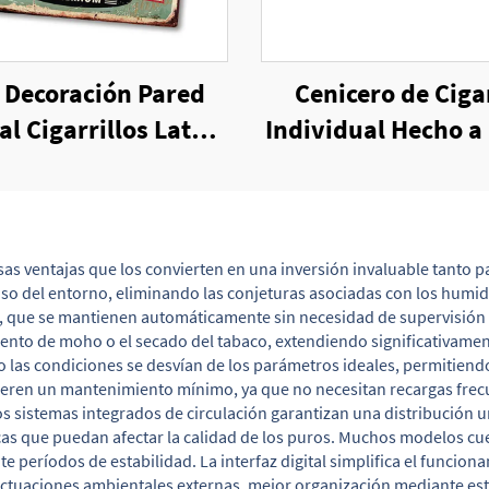
 Decoración Pared
Cenicero de Ciga
al Cigarrillos Lata
Individual Hecho 
eñal Placa Pared
de Cerámica
arrillos Anuncios
Carteles
s ventajas que los convierten en una inversión invaluable tanto p
reciso del entorno, eliminando las conjeturas asociadas con los hu
 que se mantienen automáticamente sin necesidad de supervisión o 
to de moho o el secado del tabaco, extendiendo significativamente 
 las condiciones se desvían de los parámetros ideales, permitiendo
ieren un mantenimiento mínimo, ya que no necesitan recargas frecu
os sistemas integrados de circulación garantizan una distribución 
cas que puedan afectar la calidad de los puros. Muchos modelos c
 períodos de estabilidad. La interfaz digital simplifica el funcion
uctuaciones ambientales externas, mejor organización mediante esta