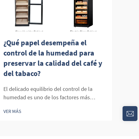
¿Qué papel desempeña el
Cóm
control de la humedad para
dis
preservar la calidad del café y
mej
del tabaco?
par
El delicado equilibrio del control de la
Domi
humedad es uno de los factores más
mayo
cruciales para preservar la calidad, el sabor
indus
VER MÁS
VER 
y el valor económico tanto del café como
expe
de los productos del tabaco. [...]
lo q
adqu