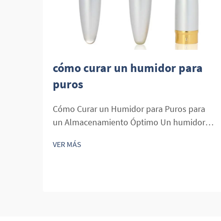
cómo curar un humidor para
puros
Cómo Curar un Humidor para Puros para
un Almacenamiento Óptimo Un humidor
para puros es esencial para mantener el
VER MÁS
ambiente perfecto para tus puros. El
proceso adecuado para curar un humidor
es un paso crucial para asegurarte de que
tus puros permanezcan frescos y bien
conservados...