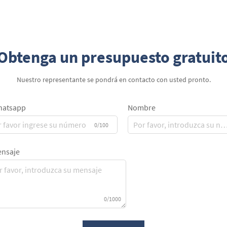
cuero representan la cúspide de la
sofisticación en accesorios para cigarros, ...
Obtenga un presupuesto gratuit
Nuestro representante se pondrá en contacto con usted pronto.
atsapp
Nombre
0/100
nsaje
0/1000