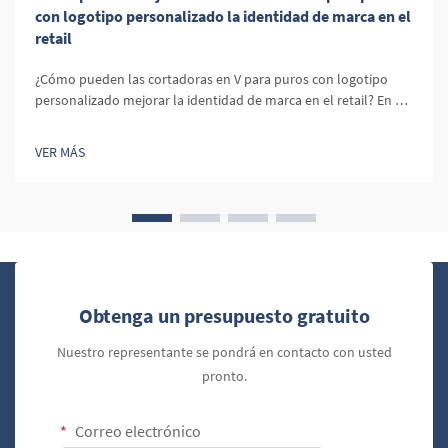
con logotipo personalizado la identidad de marca en el
retail
¿Cómo pueden las cortadoras en V para puros con logotipo
personalizado mejorar la identidad de marca en el retail? En el
competitivo mundo del retail, diferenciar tu marca es
fundamental. Los productos con logotipo personalizado, como
VER MÁS
las cortadoras en V para puros, ofrecen una oportunidad única
para reforzar la identidad de marca y...
Obtenga un presupuesto gratuito
Nuestro representante se pondrá en contacto con usted
pronto.
Correo electrónico