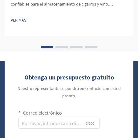
confiables para el almacenamiento de cigarros y vino.
Mantener la humedad correcta es crucial tanto para los
cigarros como para el vino. En los cigarros, los niveles óptimos
VER MÁS
de humedad preservan el sabor, aroma y textura, mientras que
en el vino, evita que el corcho se seque y se deteriore.
Obtenga un presupuesto gratuito
Nuestro representante se pondrá en contacto con usted
pronto.
Correo electrónico
0/100