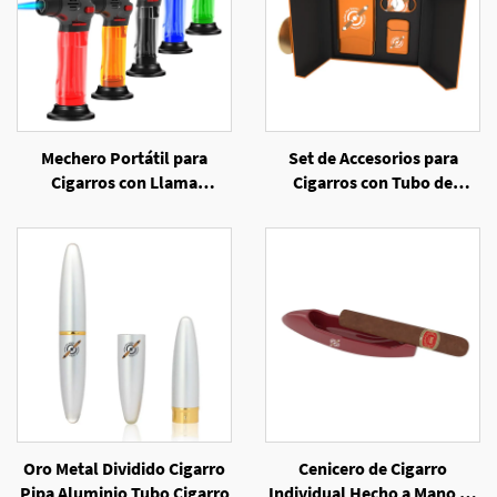
Mechero Portátil para
Set de Accesorios para
Cigarros con Llama
Cigarros con Tubo de
Inclinada y Resistente al
Hojalata Promocional,
Viento
Cortador, Mechero
Oro Metal Dividido Cigarro
Cenicero de Cigarro
Pipa Aluminio Tubo Cigarro
Individual Hecho a Mano de