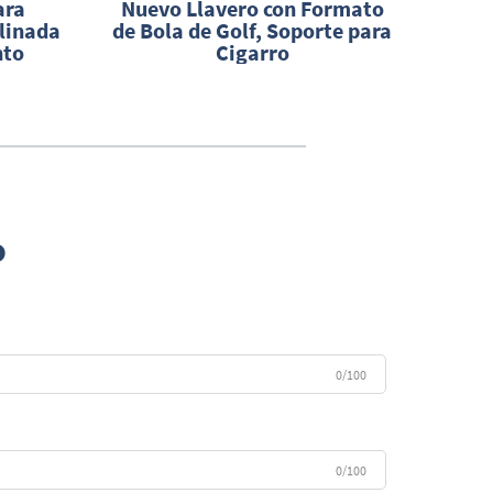
ara
Nuevo Llavero con Formato
C
linada
de Bola de Golf, Soporte para
c
nto
Cigarro
o
0/100
0/100