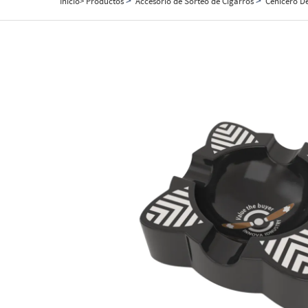
Inicio>
Productos
Accesorio de Sorteo de Cigarros
Cenicero D