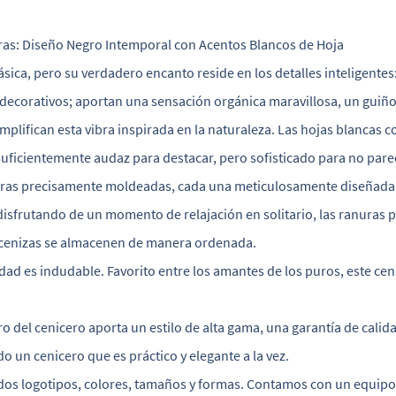
as: Diseño Negro Intemporal con Acentos Blancos de Hoja
lásica, pero su verdadero encanto reside en los detalles inteligente
decorativos; aportan una sensación orgánica maravillosa, un guiño a
plifican esta vibra inspirada en la naturaleza. Las hojas blancas 
 suficientemente audaz para destacar, pero sofisticado para no pare
anuras precisamente moldeadas, cada una meticulosamente diseñada
isfrutando de un momento de relajación en solitario, las ranuras 
 cenizas se almacenen de manera ordenada.
idad es indudable. Favorito entre los amantes de los puros, este ce
tro del cenicero aporta un estilo de alta gama, una garantía de calid
 un cenicero que es práctico y elegante a la vez.
dos logotipos, colores, tamaños y formas. Contamos con un equipo 