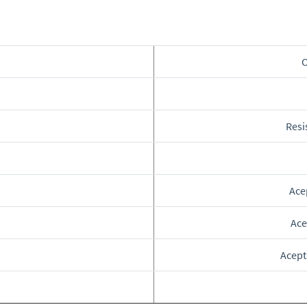
C
Resi
Ace
Ace
Acept