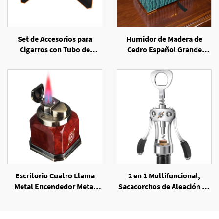
Set de Accesorios para
Humidor de Madera de
Cigarros con Tubo de
Cedro Español Grande
Hojalata Promocional,
Personalizado con Acabado
Cortador, Mechero
Elegante en Laca
Escritorio Cuatro Llama
2 en 1 Multifuncional,
Metal Encendedor Metal
Sacacorchos de Aleación de
Antorcha Cigarro Antiviento
Zinc Resistente y Abrelatas
Llama Jet Encendedor
para Cerveza
Cigarro