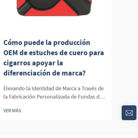
Cómo puede la producción
Cóm
OEM de estuches de cuero para
mej
cigarros apoyar la
cli
diferenciación de marca?
El a
puro
Elevando la Identidad de Marca a Través de
los 
la Fabricación Personalizada de Fundas de
VER 
la i
Cuero para Cigarros. El mercado de cigarros
VER MÁS
pres
de lujo continúa evolucionando, con
para
consumidores exigentes que buscan no
herr
solo productos de tabaco premium, sino
signi