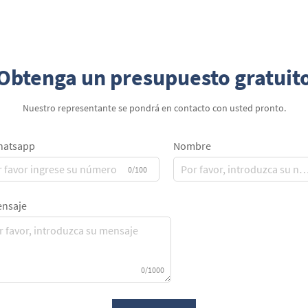
viaje para puros. Las fundas de viaje para
puros no solo cumplen una fun...
Obtenga un presupuesto gratuit
Nuestro representante se pondrá en contacto con usted pronto.
atsapp
Nombre
0/100
nsaje
0/1000