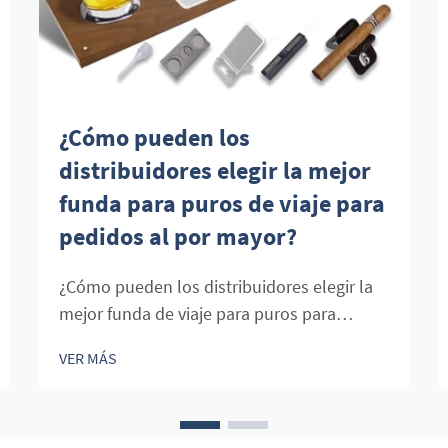
¿Cómo pueden los
distribuidores elegir la mejor
funda para puros de viaje para
pedidos al por mayor?
¿Cómo pueden los distribuidores elegir la
mejor funda de viaje para puros para
pedidos al por mayor? En lo que respecta a
VER MÁS
la distribución de accesorios para puros,
uno de los productos más importantes en
el inventario de un minorista es la funda de