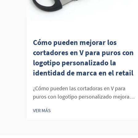
Cómo pueden mejorar los
cortadores en V para puros con
logotipo personalizado la
identidad de marca en el retail
¿Cómo pueden las cortadoras en V para
puros con logotipo personalizado mejorar
la identidad de marca en el retail? En el
VER MÁS
competitivo mundo del retail, diferenciar tu
marca es fundamental. Los productos con
logotipo personalizado, como las