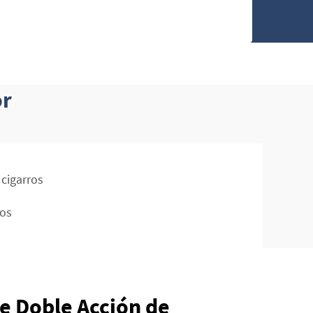
or
cigarros
ros
 Doble Acción de