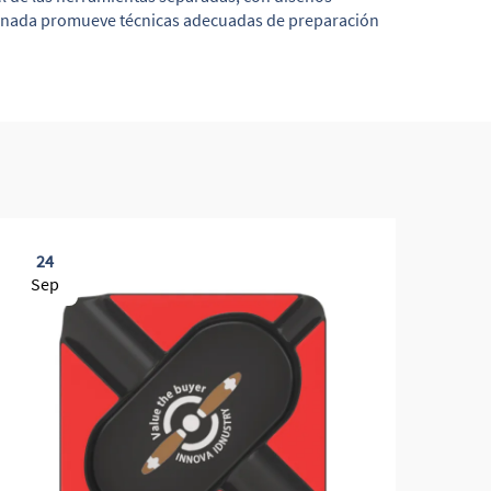
binada promueve técnicas adecuadas de preparación
24
0
Sep
Oc