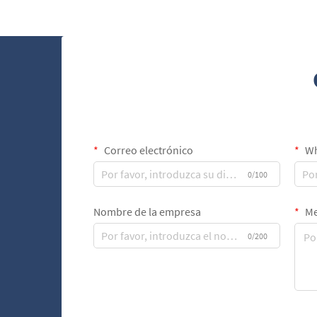
cortadoras en V para puros, ofrecen una
oportunidad única para reforzar la
identidad de marca y...
Correo electrónico
Wh
0/100
Nombre de la empresa
Me
0/200