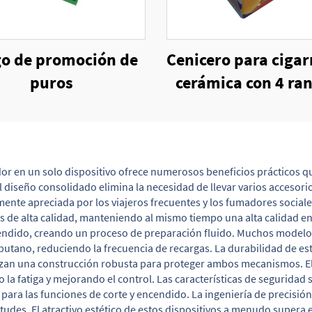
o de promoción de
Cenicero para cigar
puros
cerámica con 4 ra
para cigarros
or en un solo dispositivo ofrece numerosos beneficios prácticos qu
l diseño consolidado elimina la necesidad de llevar varios accesori
ente apreciada por los viajeros frecuentes y los fumadores social
e alta calidad, manteniendo al mismo tiempo una alta calidad en 
endido, creando un proceso de preparación fluido. Muchos modelos
 butano, reduciendo la frecuencia de recargas. La durabilidad de e
tizan una construcción robusta para proteger ambos mecanismos. E
 la fatiga y mejorando el control. Las características de segurida
para las funciones de corte y encendido. La ingeniería de precisió
udes. El atractivo estético de estos dispositivos a menudo supera 