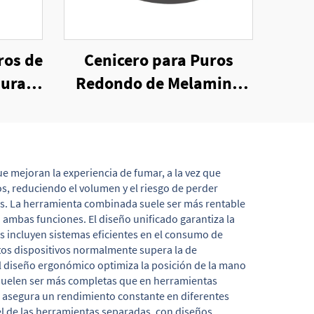
ros de
Cenicero para Puros
nuras
Redondo de Melamina
Antiviento con Caja de
Embalaje
e mejoran la experiencia de fumar, a la vez que
os, reduciendo el volumen y el riesgo de perder
es. La herramienta combinada suele ser más rentable
ambas funciones. El diseño unificado garantiza la
 incluyen sistemas eficientes en el consumo de
stos dispositivos normalmente supera la de
l diseño ergonómico optimiza la posición de la mano
d suelen ser más completas que en herramientas
n asegura un rendimiento constante en diferentes
el de las herramientas separadas, con diseños