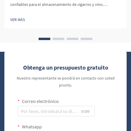
confiables para el almacenamiento de cigarros y vino.
Mantener la humedad correcta es crucial tanto para los
cigarros como para el vino. En los cigarros, los niveles óptimos
VER MÁS
de humedad preservan el sabor, aroma y textura, mientras que
en el vino, evita que el corcho se seque y se deteriore.
Obtenga un presupuesto gratuito
Nuestro representante se pondrá en contacto con usted
pronto.
Correo electrónico
0/100
Whatsapp