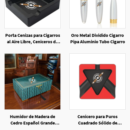
Porta Cenizas para Cigarros
Oro Metal Dividido Cigarro
al Aire Libre, Ceniceros de
Pipa Aluminio Tubo Cigarro
Silicona Irrompibles con 4
Porta Cigarros
Humidor de Madera de
Cenicero para Puros
Cedro Español Grande
Cuadrado Sólido de
Personalizado con Acabado
Melamina