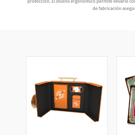
protección. El diseño ergonómico permite llevarlo có
de fabricación asegu