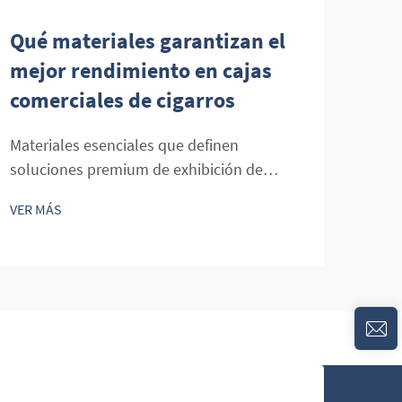
Qué materiales garantizan el
Cóm
mejor rendimiento en cajas
dis
comerciales de cigarros
mej
par
Materiales esenciales que definen
soluciones premium de exhibición de
Domi
cigarros El arte de preservar y exhibir
mayo
VER MÁS
cigarros en entornos minoristas exige una
indus
VER 
comprensión detallada de los materiales
expe
que va mucho más allá de la mera estética.
lo q
Las vitrinas comerciales de cigarros
adqu
representan...
cali
dema
cons