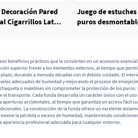
 Decoración Pared
Juego de estuches
al Cigarrillos Lata
puros desmontabl
eñal Placa Pared
bambú
arrillos Anuncios
Carteles
s beneficios prácticos que la convierten en un accesorio esencial 
ión superior frente a los elementos externos, al tiempo que permit
go plazo, durando a menudo décadas con el debido cuidado. El inte
eles adecuados de humedad y mejorando el proceso de envejecimient
 chaqueta o maletines sin comprometer la protección de los puros.
l transporte. Cada funda desarrolla un carácter único con el uso r
ita aperturas accidentales, al tiempo que garantiza un acceso fácil c
adicionales. La construcción de la funda ofrece un excelente aislam
previene la pérdida o exceso de humedad, manteniendo condicione
 apariencia profesional adecuada para cualquier entorno.