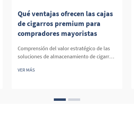
Qué ventajas ofrecen las cajas
de cigarros premium para
compradores mayoristas
Comprensión del valor estratégico de las
soluciones de almacenamiento de cigarros
de alta gama. El mercado mayorista de
VER MÁS
cigarros continúa evolucionando, y las
cajas de cigarros premium se están
convirtiendo en inversiones esenciales para
distribuidores y minoristas serios. Estas
sofisticadas soluciones de
almacenamiento...