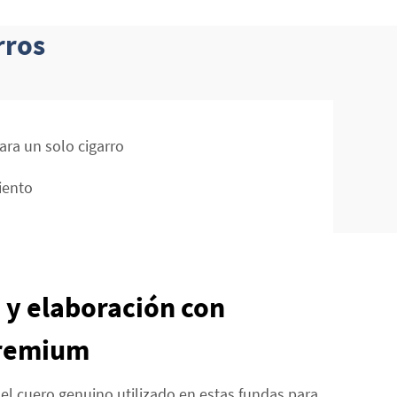
rros
ara un solo cigarro
iento
 y elaboración con
premium
el cuero genuino utilizado en estas fundas para