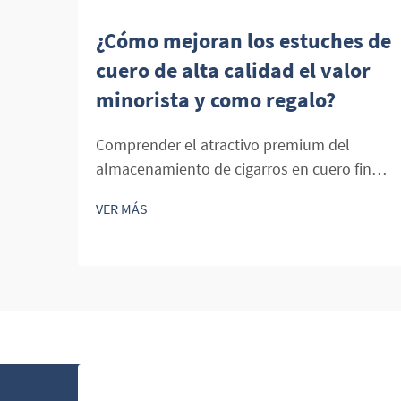
¿Cómo mejoran los estuches de
cuero de alta calidad el valor
minorista y como regalo?
Comprender el atractivo premium del
almacenamiento de cigarros en cuero fino
El mundo de los cigarros premium está
VER MÁS
intrínsecamente vinculado al lujo, la
sofisticación y la apreciación del buen
hacer artesanal. En el corazón de esta
experiencia refinada se encuentran los
estuches de cuero,...