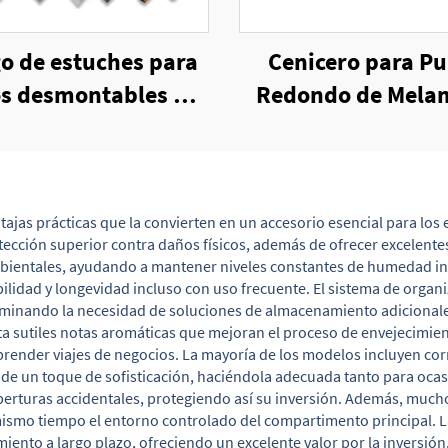
o de estuches para
Cenicero para Pu
s desmontables de
Redondo de Mela
bambú
Antiviento con Ca
Embalaje
jas prácticas que la convierten en un accesorio esencial para los e
cción superior contra daños físicos, además de ofrecer excelente
mbientales, ayudando a mantener niveles constantes de humedad int
abilidad y longevidad incluso con uso frecuente. El sistema de or
iminando la necesidad de soluciones de almacenamiento adicionales.
sutiles notas aromáticas que mejoran el proceso de envejecimiento 
emprender viajes de negocios. La mayoría de los modelos incluyen co
ñade un toque de sofisticación, haciéndola adecuada tanto para oca
perturas accidentales, protegiendo así su inversión. Además, much
ismo tiempo el entorno controlado del compartimento principal. La 
nto a largo plazo, ofreciendo un excelente valor por la inversión