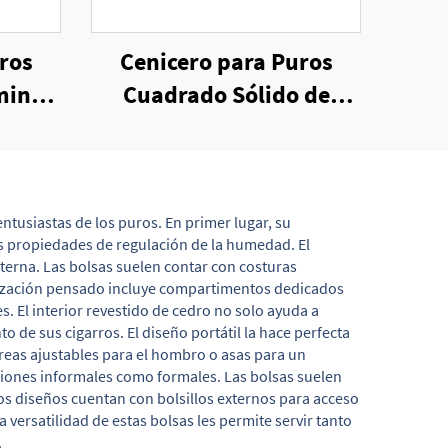
ros
Cenicero para Puros
mina
Cuadrado Sólido de
ja de
Melamina
ntusiastas de los puros. En primer lugar, su
s propiedades de regulación de la humedad. El
erna. Las bolsas suelen contar con costuras
ganización pensado incluye compartimentos dedicados
 El interior revestido de cedro no solo ayuda a
de sus cigarros. El diseño portátil la hace perfecta
rreas ajustables para el hombro o asas para un
siones informales como formales. Las bolsas suelen
os diseños cuentan con bolsillos externos para acceso
versatilidad de estas bolsas les permite servir tanto
.