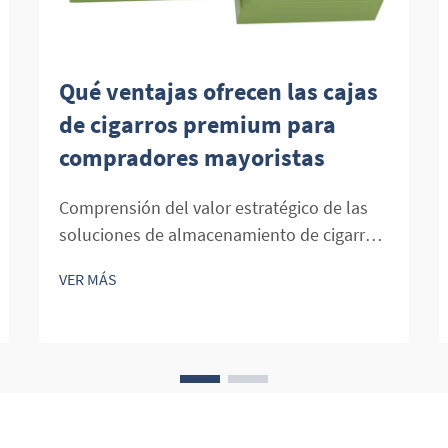
Qué ventajas ofrecen las cajas
de cigarros premium para
compradores mayoristas
Comprensión del valor estratégico de las
soluciones de almacenamiento de cigarros
de alta gama. El mercado mayorista de
VER MÁS
cigarros continúa evolucionando, y las
cajas de cigarros premium se están
convirtiendo en inversiones esenciales para
distribuidores y minoristas serios. Estas
sofisticadas soluciones de
almacenamiento...