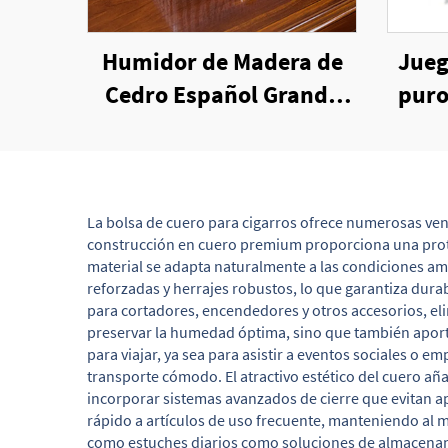
Humidor de Madera de
Jueg
Cedro Español Grande
puro
Personalizado con
Acabado Elegante en
Laca
La bolsa de cuero para cigarros ofrece numerosas venta
construcción en cuero premium proporciona una prote
material se adapta naturalmente a las condiciones a
reforzadas y herrajes robustos, lo que garantiza dur
para cortadores, encendedores y otros accesorios, el
preservar la humedad óptima, sino que también aporta 
para viajar, ya sea para asistir a eventos sociales o 
transporte cómodo. El atractivo estético del cuero a
incorporar sistemas avanzados de cierre que evitan a
rápido a artículos de uso frecuente, manteniendo al m
como estuches diarios como soluciones de almacenamie