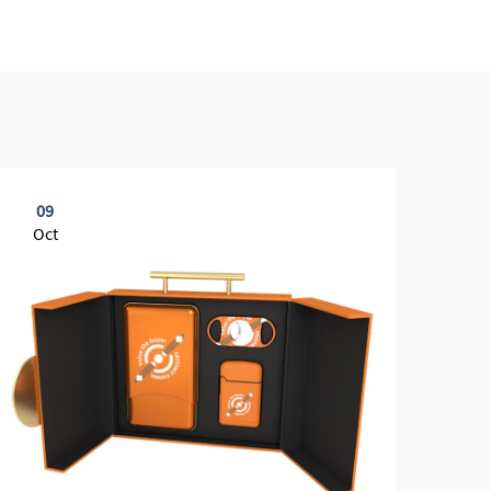
09
0
Oct
Oc