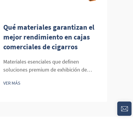
Qué materiales garantizan el
Qué
mejor rendimiento en cajas
hac
comerciales de cigarros
par
com
Materiales esenciales que definen
soluciones premium de exhibición de
Crea
cigarros El arte de preservar y exhibir
cigar
VER MÁS
cigarros en entornos minoristas exige una
en v
VER 
comprensión detallada de los materiales
estu
que va mucho más allá de la mera estética.
al p
Las vitrinas comerciales de cigarros
delic
representan...
atra
compe