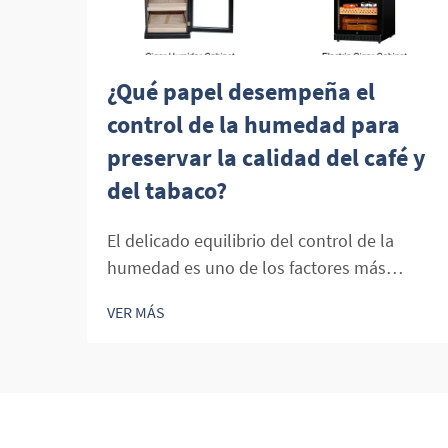
¿Qué papel desempeña el
control de la humedad para
preservar la calidad del café y
del tabaco?
El delicado equilibrio del control de la
humedad es uno de los factores más
cruciales para preservar la calidad, el sabor
VER MÁS
y el valor económico tanto del café como
de los productos del tabaco. [...]