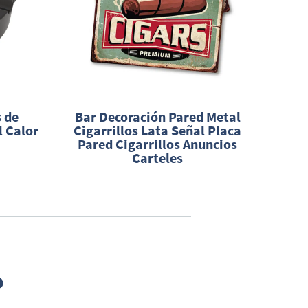
 de
Bar Decoración Pared Metal
Humi
l Calor
Cigarrillos Lata Señal Placa
Pared Cigarrillos Anuncios
Per
Carteles
o