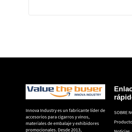
Enla
rápi
Innova Industry es un fabricante líder de
SOBRE 
accesorios para cigarros y vinos,
Product
materiales de embalaje y exhibidores
promocionales. Desde 2013,
Noticias