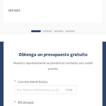
distribución de accesorios para puros, uno de los productos
más importantes en el inventario de un minorista es la funda
VER MÁS
de viaje para puros. Las fundas de viaje para puros no solo
cumplen una fun...
Obtenga un presupuesto gratuito
Nuestro representante se pondrá en contacto con usted
pronto.
Correo electrónico
0/100
Whatsapp