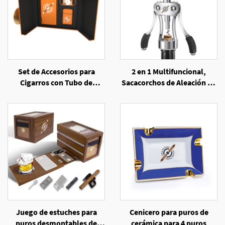
Set de Accesorios para
2 en 1 Multifuncional,
Cigarros con Tubo de
Sacacorchos de Aleación de
Hojalata Promocional,
Zinc Resistente y Abrelatas
Cortador, Mechero
para Cerveza
Juego de estuches para
Cenicero para puros de
puros desmontables de
cerámica para 4 puros